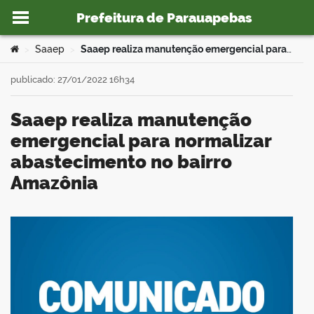
Prefeitura de Parauapebas
Ir para o conteúdo
Você está aqui:
Saaep
Saaep realiza manutenção emergencial para normalizar abastecimento no bairro Amazônia
>
>
publicado: 27/01/2022 16h34
Saaep realiza manutenção
o portal
emergencial para normalizar
abastecimento no bairro
Amazônia
book
er