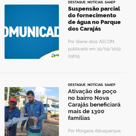
DESTAQUE
,
NOTÍCIAS
,
SAAEP
Suspensão parcial
do fornecimento
de água no Parque
dos Carajás
Por liliane diniz ASCOM,
publicado em 29/09/2022
09h15
DESTAQUE
,
NOTÍCIAS
,
SAAEP
Ativação de poço
no bairro Nova
Carajás beneficiará
mais de 1300
famílias
Por Morgana Albuquerque,