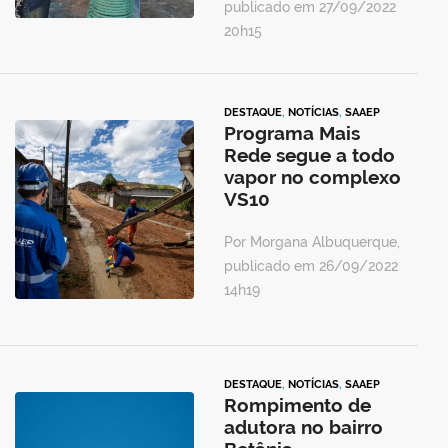
publicado em 27/09/2022
20h15
DESTAQUE
,
NOTÍCIAS
,
SAAEP
Programa Mais
Rede segue a todo
vapor no complexo
VS10
Por Morgana Albuquerque,
publicado em 26/09/2022
14h19
DESTAQUE
,
NOTÍCIAS
,
SAAEP
Rompimento de
adutora no bairro