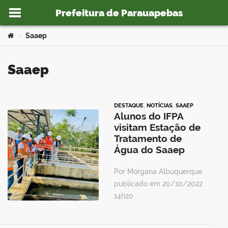
Prefeitura de Parauapebas
Ir para o conteúdo
Você está aqui:
Saaep
>
Saaep
o portal
DESTAQUE
,
NOTÍCIAS
,
SAAEP
Alunos do IFPA
visitam Estação de
Tratamento de
Água do Saaep
Por Morgana Albuquerque,
publicado em 20/10/2022
14h20