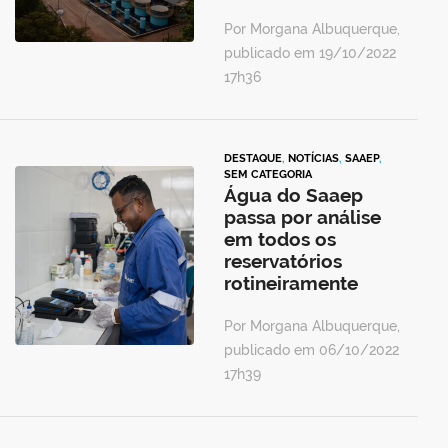
Por Morgana Albuquerque,
publicado em 19/10/2022
17h36
DESTAQUE
,
NOTÍCIAS
,
SAAEP
,
SEM CATEGORIA
Água do Saaep
passa por análise
em todos os
reservatórios
rotineiramente
Por Morgana Albuquerque,
publicado em 06/10/2022
17h39