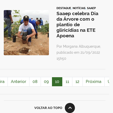
DESTAQUE
,
NOTÍCIAS
,
SAAEP
Saaep celebra Dia
da Árvore com o
plantio de
gliricídias na ETE
Apoena
Por Morgana Albuquerque,
publicado em 21/09/2022
15h50
ira
Anterior
08
09
10
11
12
Próxima
Úl
VOLTAR AO TOPO