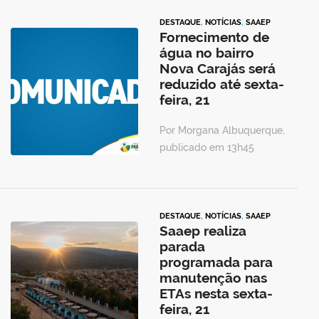
DESTAQUE
,
NOTÍCIAS
,
SAAEP
Fornecimento de
água no bairro
Nova Carajás será
reduzido até sexta-
feira, 21
Por Morgana Albuquerque,
publicado em 13h45
DESTAQUE
,
NOTÍCIAS
,
SAAEP
Saaep realiza
parada
programada para
manutenção nas
ETAs nesta sexta-
feira, 21