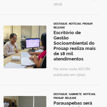
16h16
DESTAQUE
,
NOTÍCIAS
,
PROSAP
,
RELEASE
Escritório de
Gestão
Socioambiental do
Prosap realiza mais
de 18 mil
atendimentos
Por anne costa ASCOM,
publicado em 13h40
DESTAQUE
,
GABINETE
,
NOTÍCIAS
,
PROSAP
,
RELEASE
Parauapebas será