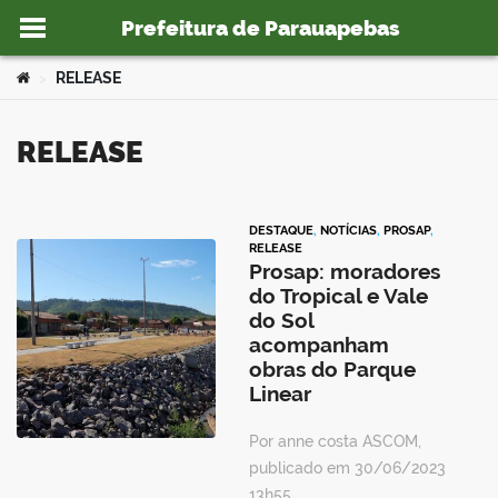
Prefeitura de Parauapebas
Ir para o conteúdo
Você está aqui:
RELEASE
>
RELEASE
o portal
DESTAQUE
,
NOTÍCIAS
,
PROSAP
,
RELEASE
Prosap: moradores
do Tropical e Vale
do Sol
acompanham
obras do Parque
Linear
Por anne costa ASCOM,
publicado em 30/06/2023
13h55