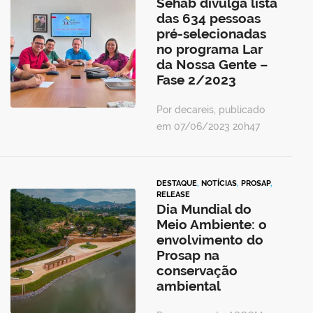
Sehab divulga lista
das 634 pessoas
pré-selecionadas
no programa Lar
da Nossa Gente –
Fase 2/2023
Por decareis, publicado
em 07/06/2023 20h47
DESTAQUE
,
NOTÍCIAS
,
PROSAP
,
RELEASE
Dia Mundial do
Meio Ambiente: o
envolvimento do
Prosap na
conservação
ambiental