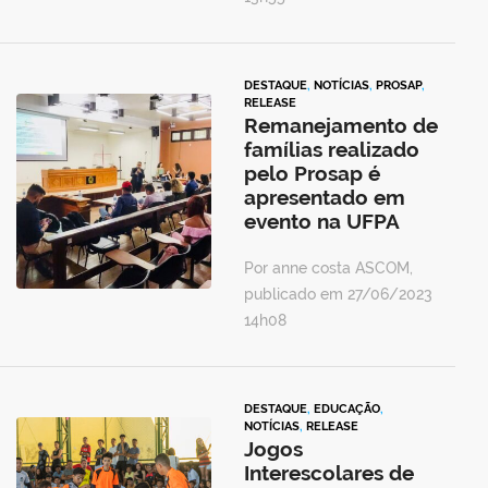
DESTAQUE
,
NOTÍCIAS
,
PROSAP
,
RELEASE
Remanejamento de
famílias realizado
pelo Prosap é
apresentado em
evento na UFPA
Por anne costa ASCOM,
publicado em 27/06/2023
14h08
DESTAQUE
,
EDUCAÇÃO
,
NOTÍCIAS
,
RELEASE
Jogos
Interescolares de