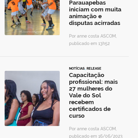
Parauapebas
iniciam com muita
animação e
disputas acirradas
Por anne costa ASCOM,
publicado em 13h52
NOTÍCIAS
,
RELEASE
Capacitação
profissional: mais
27 mulheres do
Vale do Sol
recebem
certificados de
curso
Por anne costa ASCOM,
publicado em 16/06/2023