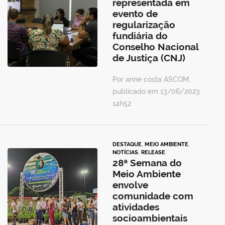
representada em
evento de
regularização
fundiária do
Conselho Nacional
de Justiça (CNJ)
Por anne costa ASCOM,
publicado em 13/06/2023
14h52
DESTAQUE
,
MEIO AMBIENTE
,
NOTÍCIAS
,
RELEASE
28ª Semana do
Meio Ambiente
envolve
comunidade com
atividades
socioambientais