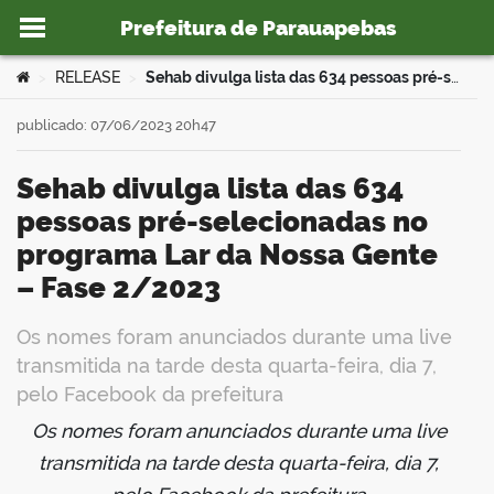
Prefeitura de Parauapebas
Ir para o conteúdo
Você está aqui:
RELEASE
Sehab divulga lista das 634 pessoas pré-selecionadas no programa Lar da Nossa Gente – Fase 2/2023
>
>
publicado: 07/06/2023 20h47
Sehab divulga lista das 634
o portal
pessoas pré-selecionadas no
programa Lar da Nossa Gente
– Fase 2/2023
Os nomes foram anunciados durante uma live
transmitida na tarde desta quarta-feira, dia 7,
pelo Facebook da prefeitura
Os nomes foram anunciados durante uma live
book
transmitida na tarde desta quarta-feira, dia 7,