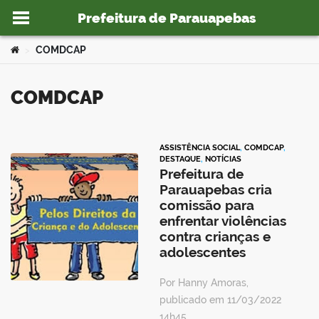
Prefeitura de Parauapebas
Ir para o conteúdo
Você está aqui:
COMDCAP
>
COMDCAP
o portal
ASSISTÊNCIA SOCIAL
,
COMDCAP
,
DESTAQUE
,
NOTÍCIAS
Prefeitura de
Parauapebas cria
comissão para
enfrentar violências
contra crianças e
adolescentes
Por Hanny Amoras,
publicado em 11/03/2022
14h45