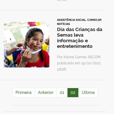
ASSISTÊNCIA SOCIAL
,
COMDCAP
,
NOTÍCIAS
Dia das Crianças da
Semas leva
informação e
entretenimento
Por Karine Gomes ASCOM,
publicado em 19/10/2021
12h26
Primeira
Anterior
01
02
Última