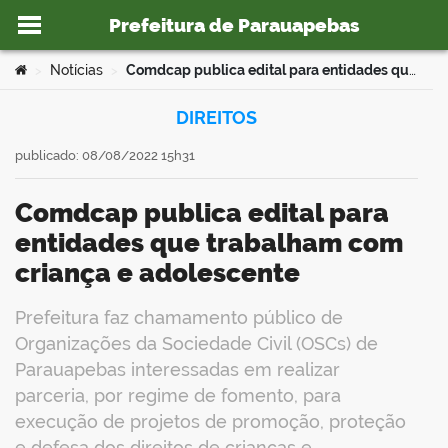
Prefeitura de Parauapebas
Ir para o conteúdo
Você está aqui:
Notícias
Comdcap publica edital para entidades que trabalham com criança e adolescente
>
>
DIREITOS
publicado: 08/08/2022 15h31
o portal
Comdcap publica edital para
entidades que trabalham com
criança e adolescente
Prefeitura faz chamamento público de
Organizações da Sociedade Civil (OSCs) de
Parauapebas interessadas em realizar
parceria, por regime de fomento, para
execução de projetos de promoção, proteção
e defesa dos direitos de crianças e