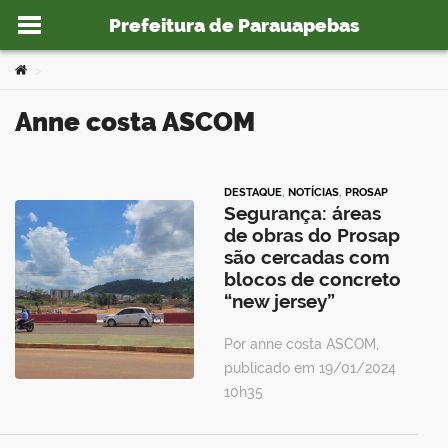
Prefeitura de Parauapebas
Ir para o conteúdo
Você está aqui:
>
anne costa ASCOM
o portal
DESTAQUE
,
NOTÍCIAS
,
PROSAP
Segurança: áreas
de obras do Prosap
são cercadas com
blocos de concreto
“new jersey”
Por anne costa ASCOM,
publicado em 19/01/2024
10h35