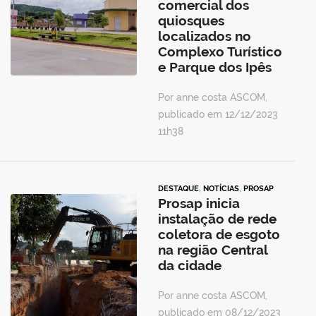
comercial dos
quiosques
localizados no
Complexo Turístico
e Parque dos Ipês
Por anne costa ASCOM,
publicado em 12/12/2023
11h38
DESTAQUE
,
NOTÍCIAS
,
PROSAP
Prosap inicia
instalação de rede
coletora de esgoto
na região Central
da cidade
Por anne costa ASCOM,
publicado em 08/12/2023