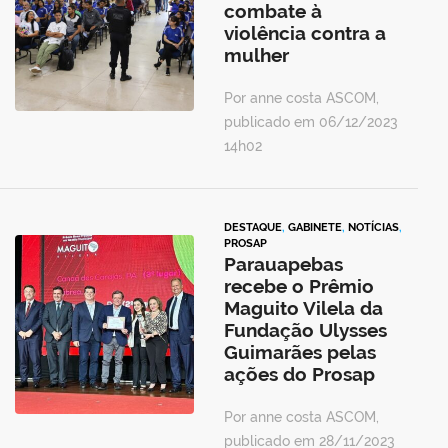
combate à
violência contra a
mulher
Por anne costa ASCOM,
publicado em 06/12/2023
14h02
DESTAQUE
,
GABINETE
,
NOTÍCIAS
,
PROSAP
Parauapebas
recebe o Prêmio
Maguito Vilela da
Fundação Ulysses
Guimarães pelas
ações do Prosap
Por anne costa ASCOM,
publicado em 28/11/2023