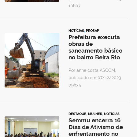
10h07
NOTÍCIAS
,
PROSAP
Prefeitura executa
obras de
saneamento básico
no bairro Beira Rio
Por anne costa ASCOM,
publicado em 07/12/2023
09h35
DESTAQUE
,
MULHER
,
NOTÍCIAS
Semmu encerra 16
Dias de Ativismo de
enfrentamento no