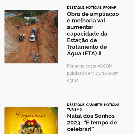
DESTAQUE
,
NOTÍCIAS
,
PROSAP
Obra de ampliação
e melhoria vai
aumentar
capacidade da
Estação de
Tratamento de
Água (ETA) II
Por anne costa ASCOM,
publicado em 23/12/2023
09h12
DESTAQUE
,
GABINETE
,
NOTÍCIAS
,
TURISMO
Natal dos Sonhos
2023: “É tempo de
celebrar!”