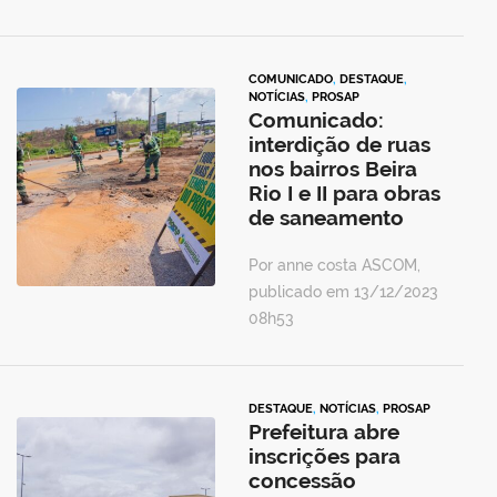
COMUNICADO
,
DESTAQUE
,
NOTÍCIAS
,
PROSAP
Comunicado:
interdição de ruas
nos bairros Beira
Rio I e II para obras
de saneamento
Por anne costa ASCOM,
publicado em 13/12/2023
08h53
DESTAQUE
,
NOTÍCIAS
,
PROSAP
Prefeitura abre
inscrições para
concessão