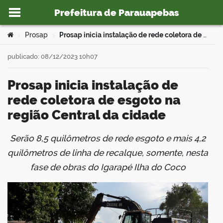
Prefeitura de Parauapebas
Ir para o conteúdo
Você está aqui:
Prosap
Prosap inicia instalação de rede coletora de esgoto na região Central da cidade
>
>
publicado: 08/12/2023 10h07
Prosap inicia instalação de
o portal
rede coletora de esgoto na
região Central da cidade
Serão 8,5 quilômetros de rede esgoto e mais 4,2
book
quilômetros de linha de recalque, somente, nesta
fase de obras do Igarapé Ilha do Coco
er
din