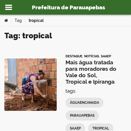
Prefeitura de Parauapebas
Ir para o conteúdo
Você está aqui:
Tag
tropical
>
>
Tag: tropical
o portal
DESTAQUE
,
NOTÍCIAS
,
SAAEP
Mais água tratada
para moradores do
Vale do Sol,
Tropical e Ipiranga
tags:
ÁGUAENCANADA
PARAUAPEBAS
SAAEP
TROPICAL