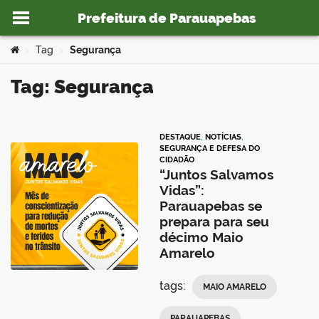
Prefeitura de Parauapebas
Ir para o conteúdo
Você está aqui:
Tag
Segurança
>
>
Tag: Segurança
o portal
DESTAQUE
,
NOTÍCIAS
,
SEGURANÇA E DEFESA DO
CIDADÃO
“Juntos Salvamos
Vidas”:
Parauapebas se
prepara para seu
décimo Maio
Amarelo
tags:
MAIO AMARELO
PARAUAPEBAS