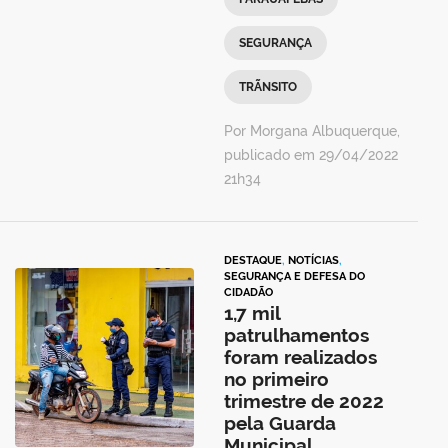
SEGURANÇA
TRÃNSITO
Por Morgana Albuquerque,
publicado em 29/04/2022
21h34
DESTAQUE
,
NOTÍCIAS
,
SEGURANÇA E DEFESA DO
CIDADÃO
1,7 mil
patrulhamentos
foram realizados
no primeiro
trimestre de 2022
pela Guarda
Municipal