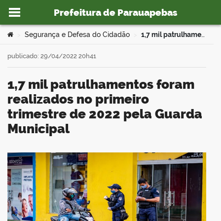
Prefeitura de Parauapebas
Ir para o conteúdo
Você está aqui:
Segurança e Defesa do Cidadão
1,7 mil patrulhamentos foram realizados no primeiro trimestre de 2022 pela Guarda Municipal
>
>
publicado: 29/04/2022 20h41
1,7 mil patrulhamentos foram
o portal
realizados no primeiro
trimestre de 2022 pela Guarda
Municipal
book
er