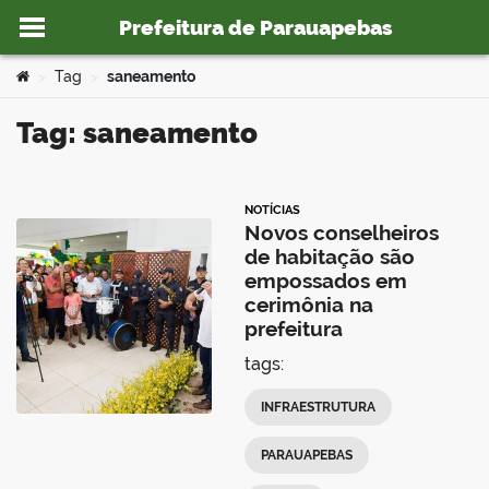
Prefeitura de Parauapebas
Ir para o conteúdo
Você está aqui:
Tag
saneamento
>
>
Tag: saneamento
o portal
NOTÍCIAS
Novos conselheiros
de habitação são
empossados em
cerimônia na
prefeitura
tags:
INFRAESTRUTURA
PARAUAPEBAS