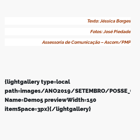
Texto: Jéssica Borges
Fotos: José Piedade
Assessoria de Comunicação – Ascom/PMP
{lightgallery type=local
path=images/ANO2019/SETEMBRO/POSSE_CO
Name=Demo5 previewWidth=150
itemSpace=3px}{/lightgallery}