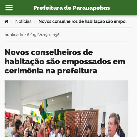
Prefeitura de Parauapebas
Ir para o conteúdo
Você está aqui:
Notícias
Novos conselheiros de habitação são empossados em cerimônia na prefeitura
>
>
publicado: 16/09/2019 12h36
Novos conselheiros de
o portal
habitação são empossados em
cerimônia na prefeitura
book
er
din