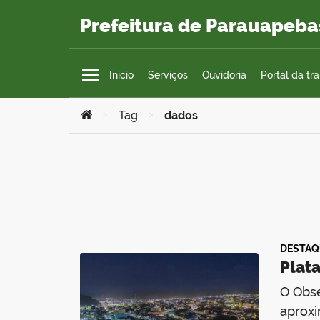
Ir para o conteúdo
Prefeitura de Parauapeba
Início
Serviços
Ouvidoria
Portal da tr
Você está aqui:
>
Tag
>
dados
DESTAQ
Plat
O Obse
aproxi