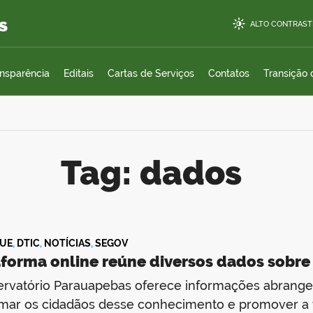
s
ALTO CONTRAST
ansparência
Editais
Cartas de Serviços
Contatos
Transição
Tag: dados
UE
,
DTIC
,
NOTÍCIAS
,
SEGOV
aforma online reúne diversos dados sobr
rvatório Parauapebas oferece informações abrangent
mar os cidadãos desse conhecimento e promover a 