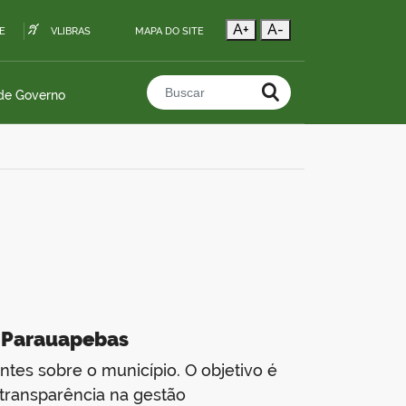
A+
A-
E
VLIBRAS
MAPA DO SITE
 de Governo
Buscar no portal
e Parauapebas
es sobre o município. O objetivo é
transparência na gestão