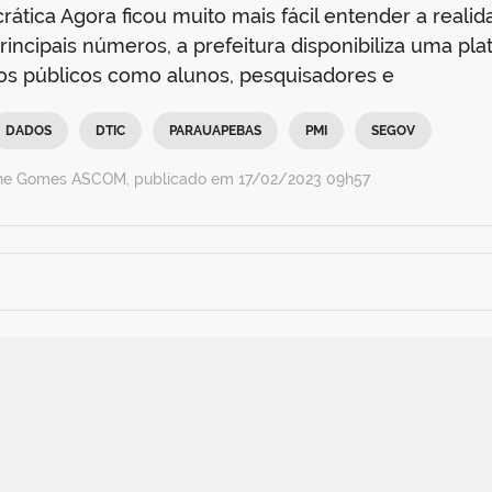
ática Agora ficou muito mais fácil entender a reali
rincipais números, a prefeitura disponibiliza uma pl
os públicos como alunos, pesquisadores e
DADOS
DTIC
PARAUAPEBAS
PMI
SEGOV
ine Gomes ASCOM, publicado em 17/02/2023 09h57