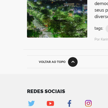
democr
seus p
divers
tags:
Por Kar
VOLTAR AO TOPO
REDES SOCIAIS