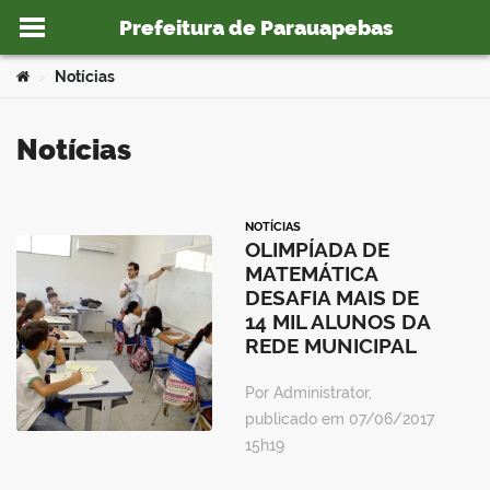
Prefeitura de Parauapebas
Ir para o conteúdo
Você está aqui:
Notícias
>
Notícias
o portal
NOTÍCIAS
OLIMPÍADA DE
MATEMÁTICA
DESAFIA MAIS DE
14 MIL ALUNOS DA
REDE MUNICIPAL
Por Administrator,
publicado em 07/06/2017
15h19