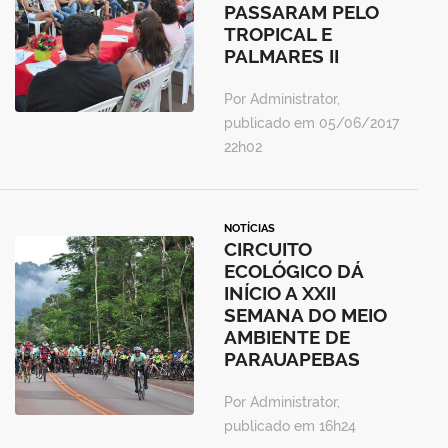
PASSARAM PELO
TROPICAL E
PALMARES II
Por Administrator,
publicado em 05/06/2017
22h02
NOTÍCIAS
CIRCUITO
ECOLÓGICO DÁ
INÍCIO A XXII
SEMANA DO MEIO
AMBIENTE DE
PARAUAPEBAS
Por Administrator,
publicado em 16h24