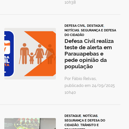
10h38
DEFESA CIVIL
,
DESTAQUE
,
NOTÍCIAS
,
SEGURANÇA E DEFESA
DO CIDADÃO
Defesa Civil realiza
teste de alerta em
Parauapebas e
pede opinião da
população
Por Fábio Relvas,
publicado em 24/09/2025
10h40
DESTAQUE
,
NOTÍCIAS
,
SEGURANÇA E DEFESA DO
CIDADÃO
,
TRÂNSITO E