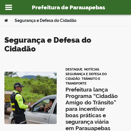
Prefeitura de Parauapebas
Ir para o conteúdo
Você está aqui:
Segurança e Defesa do Cidadão
>
Segurança e Defesa do
Cidadão
o portal
DESTAQUE
,
NOTÍCIAS
,
SEGURANÇA E DEFESA DO
CIDADÃO
,
TRÂNSITO E
TRANSPORTE
Prefeitura lança
Programa “Cidadão
Amigo do Trânsito”
para incentivar
boas práticas e
segurança viária
em Parauapebas