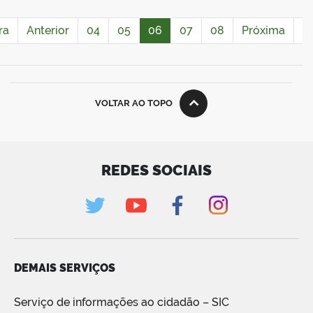
ra
Anterior
04
05
06
07
08
Próxima
Ú
VOLTAR AO TOPO
REDES SOCIAIS
DEMAIS SERVIÇOS
Serviço de informações ao cidadão – SIC