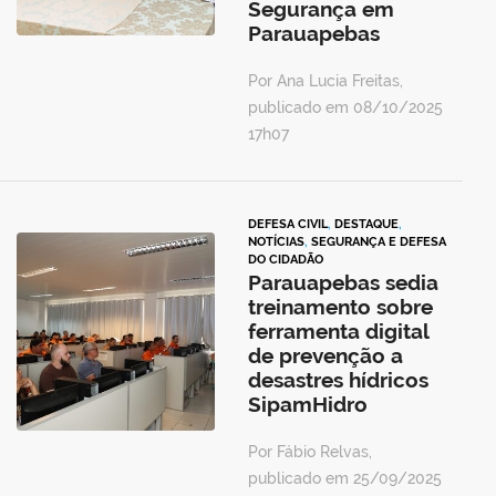
Segurança em
Parauapebas
Por Ana Lucia Freitas,
publicado em 08/10/2025
17h07
DEFESA CIVIL
,
DESTAQUE
,
NOTÍCIAS
,
SEGURANÇA E DEFESA
DO CIDADÃO
Parauapebas sedia
treinamento sobre
ferramenta digital
de prevenção a
desastres hídricos
SipamHidro
Por Fábio Relvas,
publicado em 25/09/2025