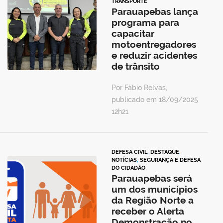
TRANSPORTE
Parauapebas lança
programa para
capacitar
motoentregadores
e reduzir acidentes
de trânsito
Por Fábio Relvas,
publicado em 18/09/2025
12h21
DEFESA CIVIL
,
DESTAQUE
,
NOTÍCIAS
,
SEGURANÇA E DEFESA
DO CIDADÃO
Parauapebas será
um dos municípios
da Região Norte a
receber o Alerta
Demonstração no