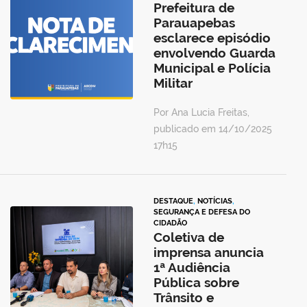
Prefeitura de
Parauapebas
esclarece episódio
envolvendo Guarda
Municipal e Polícia
Militar
Por Ana Lucia Freitas,
publicado em 14/10/2025
17h15
DESTAQUE
,
NOTÍCIAS
,
SEGURANÇA E DEFESA DO
CIDADÃO
Coletiva de
imprensa anuncia
1ª Audiência
Pública sobre
Trânsito e