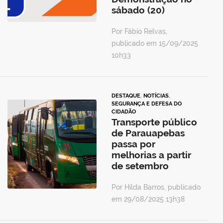
sábado (20)
Por Fábio Relvas,
publicado em 15/09/2025
10h33
DESTAQUE
,
NOTÍCIAS
,
SEGURANÇA E DEFESA DO
CIDADÃO
Transporte público
de Parauapebas
passa por
melhorias a partir
de setembro
Por Hilda Barros, publicado
em 29/08/2025 13h38