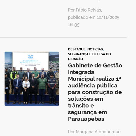
Por Fábio Relvas,
publicado em 12/11/2025
16h35
DESTAQUE
,
NOTÍCIAS
,
SEGURANÇA E DEFESA DO
CIDADÃO
Gabinete de Gestão
Integrada
Municipal realiza 1ª
audiência pública
para construção de
soluções em
trânsito e
segurança em
Parauapebas
Por Morgana Albuquerque,