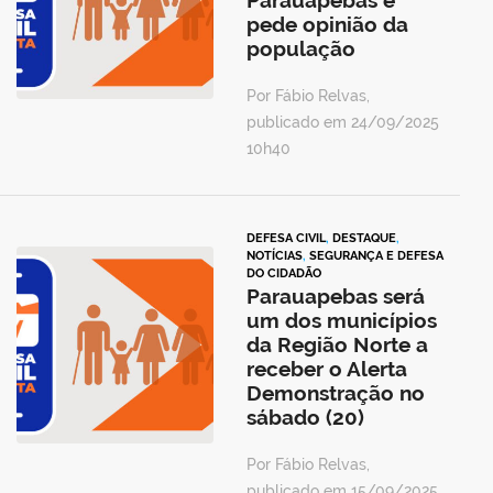
Parauapebas e
pede opinião da
população
Por Fábio Relvas,
publicado em 24/09/2025
10h40
DEFESA CIVIL
,
DESTAQUE
,
NOTÍCIAS
,
SEGURANÇA E DEFESA
DO CIDADÃO
Parauapebas será
um dos municípios
da Região Norte a
receber o Alerta
Demonstração no
sábado (20)
Por Fábio Relvas,
publicado em 15/09/2025