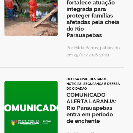
fortalece atuação
integrada para
proteger famílias
afetadas pela cheia
do Rio
Parauapebas
Por Hilda Barros, publicado
em 25/04/2026 10h11
DEFESA CIVIL
,
DESTAQUE
,
NOTÍCIAS
,
SEGURANÇA E DEFESA
DO CIDADÃO
COMUNICADO
ALERTA LARANJA:
Rio Parauapebas
entra em período
de enchente