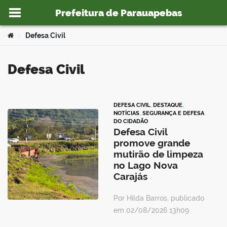
Prefeitura de Parauapebas
Ir para o conteúdo
Você está aqui:
Defesa Civil
>
Defesa Civil
o portal
DEFESA CIVIL
,
DESTAQUE
,
NOTÍCIAS
,
SEGURANÇA E DEFESA
DO CIDADÃO
Defesa Civil
promove grande
mutirão de limpeza
no Lago Nova
Carajás
Por Hilda Barros, publicado
em 02/08/2026 13h09