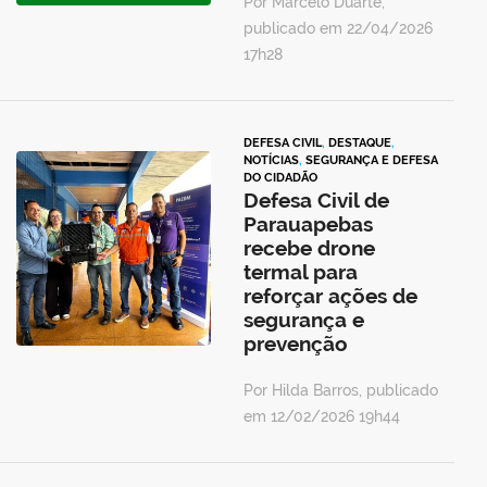
Por Marcelo Duarte,
publicado em 22/04/2026
17h28
DEFESA CIVIL
,
DESTAQUE
,
NOTÍCIAS
,
SEGURANÇA E DEFESA
DO CIDADÃO
Defesa Civil de
Parauapebas
recebe drone
termal para
reforçar ações de
segurança e
prevenção
Por Hilda Barros, publicado
em 12/02/2026 19h44