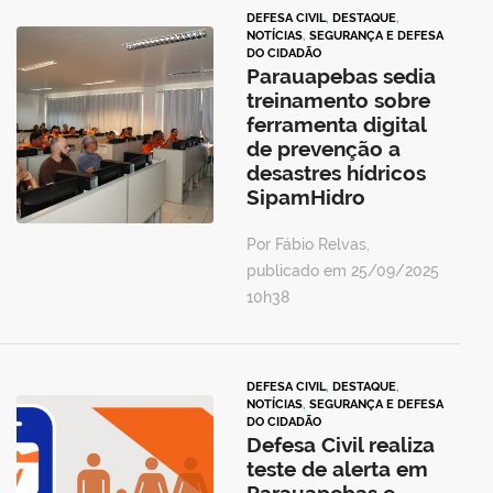
DEFESA CIVIL
,
DESTAQUE
,
NOTÍCIAS
,
SEGURANÇA E DEFESA
DO CIDADÃO
Parauapebas sedia
treinamento sobre
ferramenta digital
de prevenção a
desastres hídricos
SipamHidro
Por Fábio Relvas,
publicado em 25/09/2025
10h38
DEFESA CIVIL
,
DESTAQUE
,
NOTÍCIAS
,
SEGURANÇA E DEFESA
DO CIDADÃO
Defesa Civil realiza
teste de alerta em