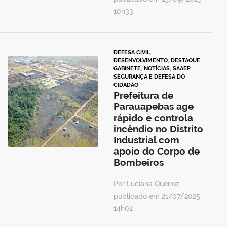
10h33
DEFESA CIVIL
,
DESENVOLVIMENTO
,
DESTAQUE
,
GABINETE
,
NOTÍCIAS
,
SAAEP
,
SEGURANÇA E DEFESA DO
CIDADÃO
Prefeitura de
Parauapebas age
rápido e controla
incêndio no Distrito
Industrial com
apoio do Corpo de
Bombeiros
Por Luciana Queiroz,
publicado em 21/07/2025
14h02