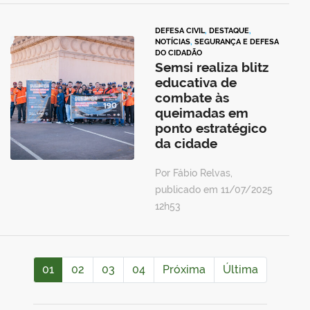
DEFESA CIVIL
,
DESTAQUE
,
NOTÍCIAS
,
SEGURANÇA E DEFESA
DO CIDADÃO
Semsi realiza blitz
educativa de
combate às
queimadas em
ponto estratégico
da cidade
Por Fábio Relvas,
publicado em 11/07/2025
12h53
01
02
03
04
Próxima
Última