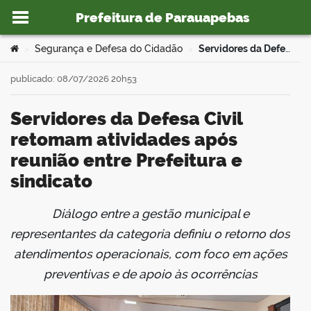
Prefeitura de Parauapebas
Ir para o conteúdo
Você está aqui:
Segurança e Defesa do Cidadão
Servidores da Defesa Civil retomam atividades após reunião entre Prefeitura e sindicato
>
>
publicado: 08/07/2026 20h53
Servidores da Defesa Civil
o portal
retomam atividades após
reunião entre Prefeitura e
sindicato
Diálogo entre a gestão municipal e
book
representantes da categoria definiu o retorno dos
atendimentos operacionais, com foco em ações
preventivas e de apoio às ocorrências
er