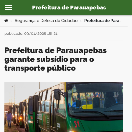
Prefeitura de Parauapebas
Ir para o conteúdo
Você está aqui:
Segurança e Defesa do Cidadão
Prefeitura de Parauapebas garante subsídio para o transporte público
>
>
publicado: 09/01/2026 18h21
Prefeitura de Parauapebas
o portal
garante subsídio para o
transporte público
book
er