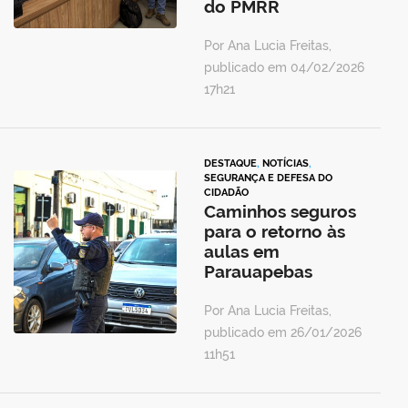
do PMRR
Por Ana Lucia Freitas,
publicado em 04/02/2026
17h21
DESTAQUE
,
NOTÍCIAS
,
SEGURANÇA E DEFESA DO
CIDADÃO
Caminhos seguros
para o retorno às
aulas em
Parauapebas
Por Ana Lucia Freitas,
publicado em 26/01/2026
11h51