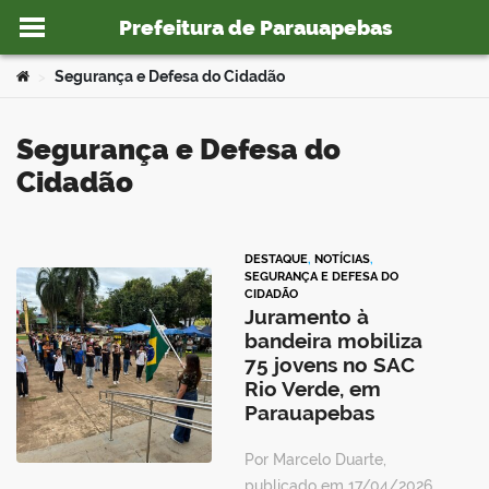
Prefeitura de Parauapebas
Ir para o conteúdo
Você está aqui:
Segurança e Defesa do Cidadão
>
Segurança e Defesa do
Cidadão
o portal
DESTAQUE
,
NOTÍCIAS
,
SEGURANÇA E DEFESA DO
CIDADÃO
Juramento à
bandeira mobiliza
75 jovens no SAC
Rio Verde, em
Parauapebas
Por Marcelo Duarte,
publicado em 17/04/2026