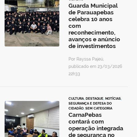
Guarda Municipal
de Parauapebas
celebra 10 anos
com
reconhecimento,
avanços e anúncio
de investimentos
Por Rayssa Pajeú,
publicado em 23/03/2026
22h33
CULTURA
,
DESTAQUE
,
NOTÍCIAS
,
SEGURANÇA E DEFESA DO
CIDADÃO
,
SEM CATEGORIA
CarnaPebas
contará com
operação integrada
de segurança no