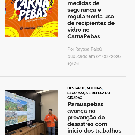
medidas de
segurança e
regulamenta uso
de recipientes de
vidro no
CarnaPebas
Por Rayssa Pajeú,
publicado em 09/02/2026
19h26
DESTAQUE
,
NOTÍCIAS
,
SEGURANÇA E DEFESA DO
CIDADÃO
Parauapebas
avança na
prevenção de
desastres com
início dos trabalhos