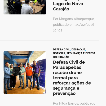
Lago do Nova
Carajás
Por Morgana Albuquerque,
publicado em 25/02/2026
10h02
DEFESA CIVIL
,
DESTAQUE
,
NOTÍCIAS
,
SEGURANÇA E DEFESA
DO CIDADÃO
Defesa Civil de
Parauapebas
recebe drone
termal para
reforçar ações de
segurança e
prevenção
Por Hilda Barros, publicado