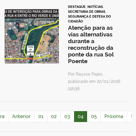
DESTAQUE
,
NOTÍCIAS
,
SECRETARIA DE OBRAS
,
SEGURANÇA E DEFESA DO
CIDADÃO
Atenção para as
vias alternativas
durante a
reconstrução da
ponte da rua Sol
Poente
Por Rayssa Pajeú,
publicado em 22/01/2026
22h36
ra
Anterior
01
02
03
04
05
Próxima
Úl