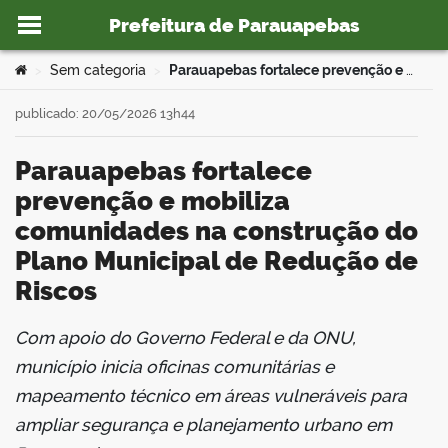
Prefeitura de Parauapebas
Ir para o conteúdo
Você está aqui:
Sem categoria
Parauapebas fortalece prevenção e mobiliza comunidades na construção do Plano Municipal de Redução de Riscos
>
>
publicado: 20/05/2026 13h44
Parauapebas fortalece
o portal
prevenção e mobiliza
comunidades na construção do
Plano Municipal de Redução de
Riscos
Com apoio do Governo Federal e da ONU,
book
município inicia oficinas comunitárias e
mapeamento técnico em áreas vulneráveis para
ampliar segurança e planejamento urbano em
er