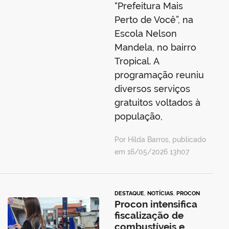
“Prefeitura Mais
Perto de Você”, na
Escola Nelson
Mandela, no bairro
Tropical. A
programação reuniu
diversos serviços
gratuitos voltados à
população,
Por Hilda Barros, publicado
em 16/05/2026 13h07
DESTAQUE
,
NOTÍCIAS
,
PROCON
Procon intensifica
fiscalização de
combustíveis e