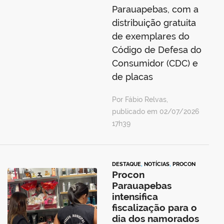
Parauapebas, com a
distribuição gratuita
de exemplares do
Código de Defesa do
Consumidor (CDC) e
de placas
Por Fábio Relvas,
publicado em 02/07/2026
17h39
DESTAQUE
,
NOTÍCIAS
,
PROCON
Procon
Parauapebas
intensifica
fiscalização para o
dia dos namorados