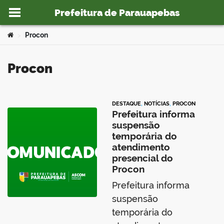
Prefeitura de Parauapebas
Ir para o conteúdo
Você está aqui:
Procon
>
Procon
o portal
DESTAQUE
,
NOTÍCIAS
,
PROCON
Prefeitura informa
suspensão
temporária do
atendimento
presencial do
Procon
Prefeitura informa
suspensão
temporária do