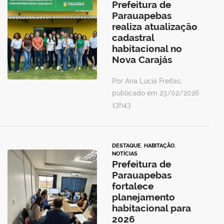
Prefeitura de
Parauapebas
realiza atualização
cadastral
habitacional no
Nova Carajás
Por Ana Lucia Freitas,
publicado em 23/02/2026
13h43
DESTAQUE
,
HABITAÇÃO
,
NOTÍCIAS
Prefeitura de
Parauapebas
fortalece
planejamento
habitacional para
2026