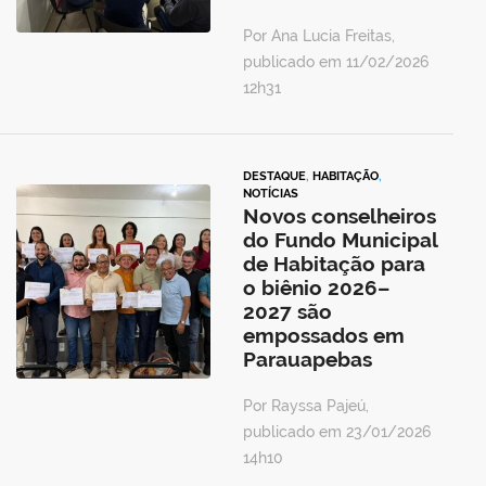
Por Ana Lucia Freitas,
publicado em 11/02/2026
12h31
DESTAQUE
,
HABITAÇÃO
,
NOTÍCIAS
Novos conselheiros
do Fundo Municipal
de Habitação para
o biênio 2026–
2027 são
empossados em
Parauapebas
Por Rayssa Pajeú,
publicado em 23/01/2026
14h10