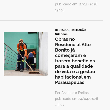
publicado em 11/05/2026
13h48
DESTAQUE
,
HABITAÇÃO
,
NOTÍCIAS
Obras no
Residencial Alto
Bonito já
começaram e
trazem benefícios
para a qualidade
de vida e a gestão
habitacional em
Parauapebas
Por Ana Lucia Freitas,
publicado em 24/04/2026
13h07