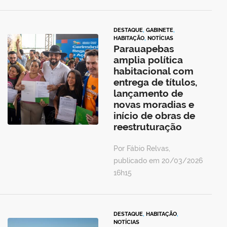
DESTAQUE
,
GABINETE
,
HABITAÇÃO
,
NOTÍCIAS
Parauapebas
amplia política
habitacional com
entrega de títulos,
lançamento de
novas moradias e
início de obras de
reestruturação
Por Fábio Relvas,
publicado em 20/03/2026
16h15
DESTAQUE
,
HABITAÇÃO
,
NOTÍCIAS