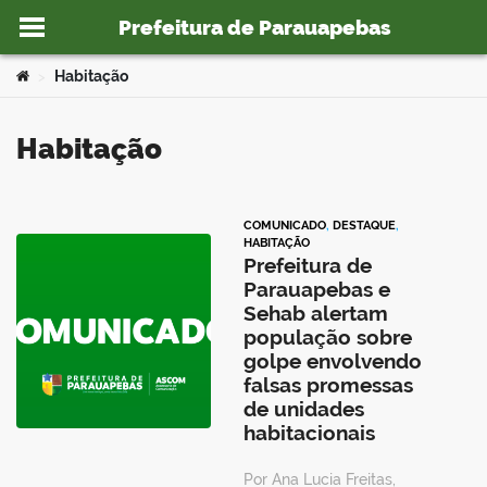
Prefeitura de Parauapebas
Ir para o conteúdo
Você está aqui:
Habitação
>
Habitação
o portal
COMUNICADO
,
DESTAQUE
,
HABITAÇÃO
Prefeitura de
Parauapebas e
Sehab alertam
população sobre
golpe envolvendo
falsas promessas
de unidades
habitacionais
Por Ana Lucia Freitas,