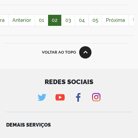
ra
Anterior
01
02
03
04
05
Próxima
Úl
VOLTAR AO TOPO
REDES SOCIAIS
DEMAIS SERVIÇOS