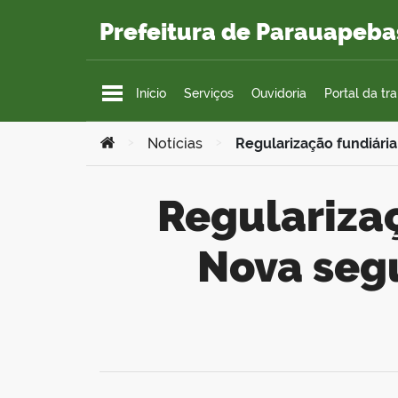
Ir para o conteúdo
Prefeitura de Parauapeba
Início
Serviços
Ouvidoria
Portal da tr
Você está aqui:
>
Notícias
>
Regularização fundiári
Regularização fundiária do bairro Cidade
Nova seg