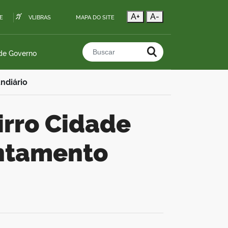
A+
A-
E
VLIBRAS
MAPA DO SITE
 de Governo
Buscar no portal
ndiário
antamento