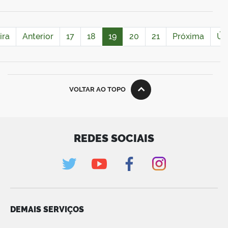
ira
Anterior
17
18
19
20
21
Próxima
Úl
VOLTAR AO TOPO
REDES SOCIAIS
DEMAIS SERVIÇOS