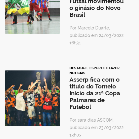
Futsal movimentou
o ginásio do Novo
Brasil
Por Marcelo Duarte,
publicado em 24/03/2022
16h31
DESTAQUE
,
ESPORTE E LAZER
,
NOTÍCIAS
Asserp fica com o
título do Torneio
Início da 21ª Copa
Palmares de
Futebol
Por sara dias ASCOM,
publicado em 23/03/2022
13h03