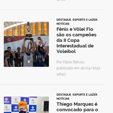
DESTAQUE
,
ESPORTE E LAZER
,
NOTÍCIAS
Fênix e Vôlei Fio
são os campeões
da II Copa
Interestadual de
Voleibol
Por Fábio Relvas,
publicado em 18/04/2022
12h43
DESTAQUE
,
ESPORTE E LAZER
,
NOTÍCIAS
Thiego Marques é
convocado para o