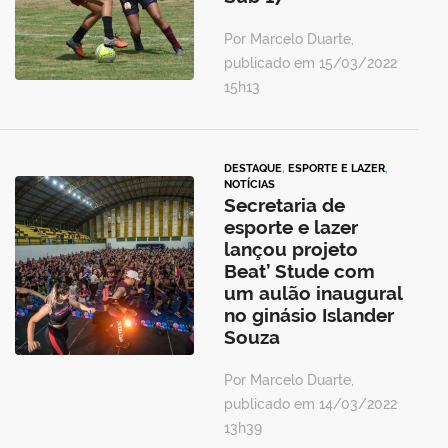
Por Marcelo Duarte,
publicado em 15/03/2022
15h13
DESTAQUE
,
ESPORTE E LAZER
,
NOTÍCIAS
Secretaria de
esporte e lazer
lançou projeto
Beat’ Stude com
um aulão inaugural
no ginásio Islander
Souza
Por Marcelo Duarte,
publicado em 14/03/2022
13h39