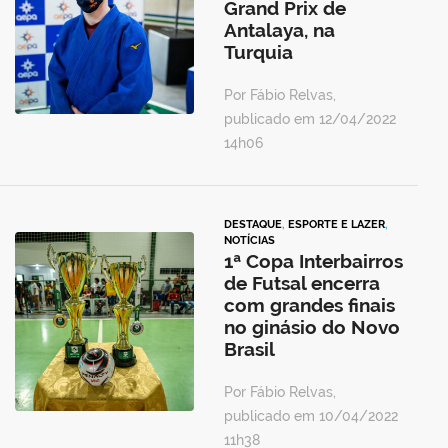
Grand Prix de
Antalaya, na
Turquia
Por Fábio Relvas,
publicado em 12/04/2022
14h06
DESTAQUE
,
ESPORTE E LAZER
,
NOTÍCIAS
1ª Copa Interbairros
de Futsal encerra
com grandes finais
no ginásio do Novo
Brasil
Por Fábio Relvas,
publicado em 10/04/2022
11h38