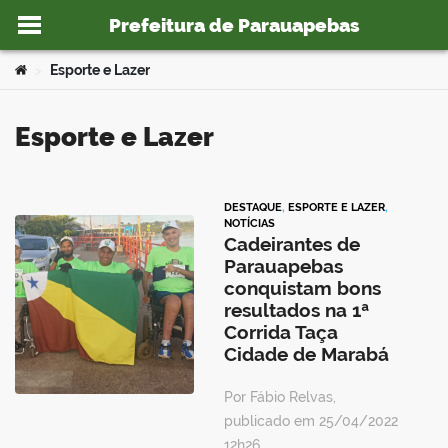
Prefeitura de Parauapebas
Ir para o conteúdo
Você está aqui:
Esporte e Lazer
>
Esporte e Lazer
o portal
DESTAQUE
,
ESPORTE E LAZER
,
NOTÍCIAS
Cadeirantes de
Parauapebas
conquistam bons
resultados na 1ª
Corrida Taça
Cidade de Marabá
Por Fábio Relvas,
publicado em 25/04/2022
12h26