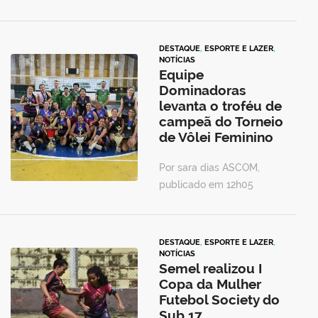
DESTAQUE
,
ESPORTE E LAZER
,
NOTÍCIAS
Equipe
Dominadoras
levanta o troféu de
campeã do Torneio
de Vôlei Feminino
Por sara dias ASCOM,
publicado em 12h05
DESTAQUE
,
ESPORTE E LAZER
,
NOTÍCIAS
Semel realizou I
Copa da Mulher
Futebol Society do
Sub 17