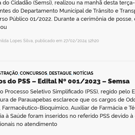
 do Cidadão (Semsi), realizou na manhã desta terça-f
ntes do Departamento Municipal de Trânsito e Tran
so Público 01/2022. Durante a cerimônia de posse, o
cou
ilda Lopes Silva, publicado em 27/02/2024 12h20
STRAÇÃO
,
CONCURSOS
,
DESTAQUE
,
NOTÍCIAS
os do PSS – Edital Nº 001/2023 – Semsa
o Processo Seletivo Simplificado (PSS), regido pelo 
tura de Parauapebas esclarece que os cargos de Od
 Farmacêutico-Bioquímico, Auxiliar de Farmácia e 
ia à Saúde foram inseridos no referido PSS devido 
sionais no atendimento