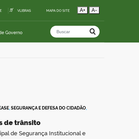
A+
A-
E
VLIBRAS
MAPA DO SITE
 de Governo
Buscar no portal
EASE
,
SEGURANÇA E DEFESA DO CIDADÃO
,
 de trânsito
pal de Segurança Institucional e