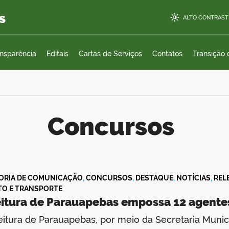
s
ALTO CONTRAST
ansparência
Editais
Cartas de Serviços
Contatos
Transição
concursos
ORIA DE COMUNICAÇÃO
,
CONCURSOS
,
DESTAQUE
,
NOTÍCIAS
,
REL
TO E TRANSPORTE
eitura de Parauapebas empossa 12 agentes
eitura de Parauapebas, por meio da Secretaria Munici