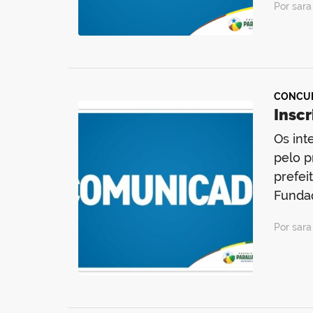
Por sar
CONCU
Inscr
Os int
pelo p
prefei
Fundaç
Por sar