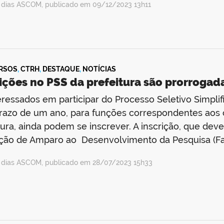
a dias ASCOM, publicado em 09/12/2023 13h11
RSOS
,
CTRH
,
DESTAQUE
,
NOTÍCIAS
ições no PSS da prefeitura são prorrogad
eressados em participar do Processo Seletivo Simplif
razo de um ano, para funções correspondentes aos 
tura, ainda podem se inscrever. A inscrição, que deve 
ão de Amparo ao Desenvolvimento da Pesquisa (Fad
a dias ASCOM, publicado em 28/07/2023 15h33