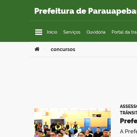
Ir para o conteúdo
Prefeitura de Parauapeba
Início
Serviços
Ouvidoria
Portal da tr
Você está aqui:
>
concursos
ASSESS
TRÂNSI
Pref
A Pref