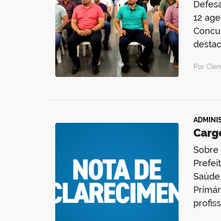
Defesa
12 age
Concur
desta
Por Clem
ADMINI
Carg
Sobre 
Prefei
Saúde,
Primár
profis