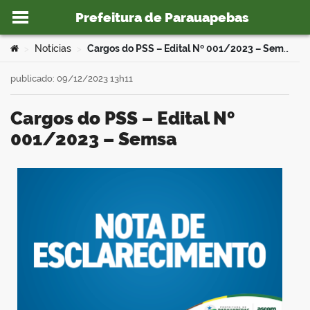
Prefeitura de Parauapebas
Ir para o conteúdo
Você está aqui:
Notícias
Cargos do PSS – Edital Nº 001/2023 – Semsa
>
>
publicado: 09/12/2023 13h11
Cargos do PSS – Edital Nº
o portal
001/2023 – Semsa
book
er
din