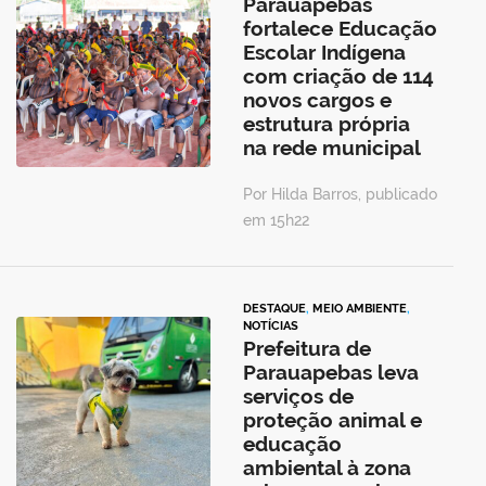
Parauapebas
fortalece Educação
Escolar Indígena
com criação de 114
novos cargos e
estrutura própria
na rede municipal
Por Hilda Barros, publicado
em 15h22
DESTAQUE
,
MEIO AMBIENTE
,
NOTÍCIAS
Prefeitura de
Parauapebas leva
serviços de
proteção animal e
educação
ambiental à zona