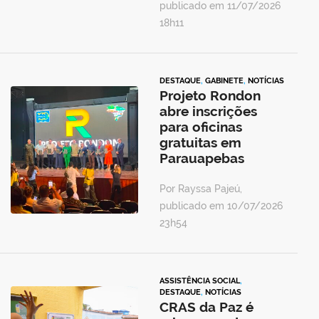
publicado em 11/07/2026
18h11
DESTAQUE
,
GABINETE
,
NOTÍCIAS
Projeto Rondon
abre inscrições
para oficinas
gratuitas em
Parauapebas
Por Rayssa Pajeú,
publicado em 10/07/2026
23h54
ASSISTÊNCIA SOCIAL
,
DESTAQUE
,
NOTÍCIAS
CRAS da Paz é