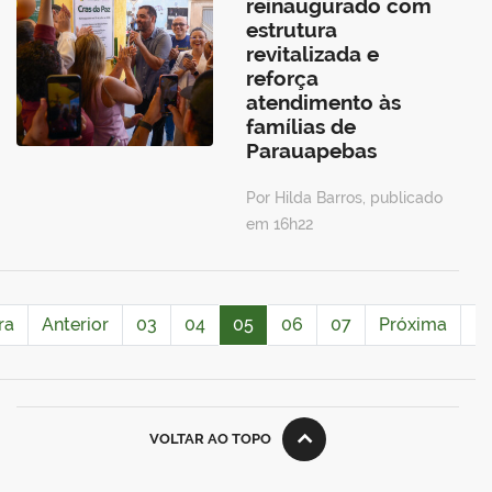
reinaugurado com
estrutura
revitalizada e
reforça
atendimento às
famílias de
Parauapebas
Por Hilda Barros, publicado
em 16h22
ra
Anterior
03
04
05
06
07
Próxima
Ú
VOLTAR AO TOPO