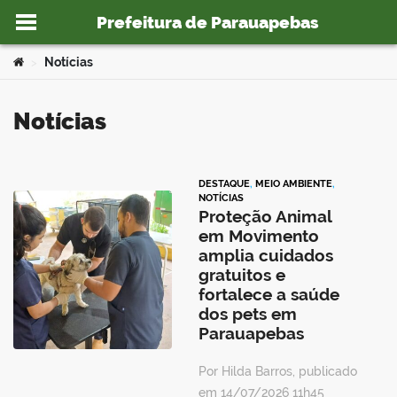
Prefeitura de Parauapebas
Ir para o conteúdo
Você está aqui:
Notícias
>
Notícias
o portal
DESTAQUE
,
MEIO AMBIENTE
,
NOTÍCIAS
Proteção Animal
em Movimento
amplia cuidados
gratuitos e
fortalece a saúde
dos pets em
Parauapebas
Por Hilda Barros, publicado
em 14/07/2026 11h45