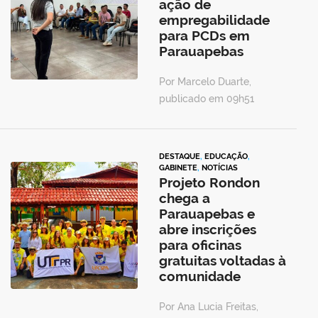
ação de
empregabilidade
para PCDs em
Parauapebas
Por Marcelo Duarte,
publicado em 09h51
DESTAQUE
,
EDUCAÇÃO
,
GABINETE
,
NOTÍCIAS
Projeto Rondon
chega a
Parauapebas e
abre inscrições
para oficinas
gratuitas voltadas à
comunidade
Por Ana Lucia Freitas,