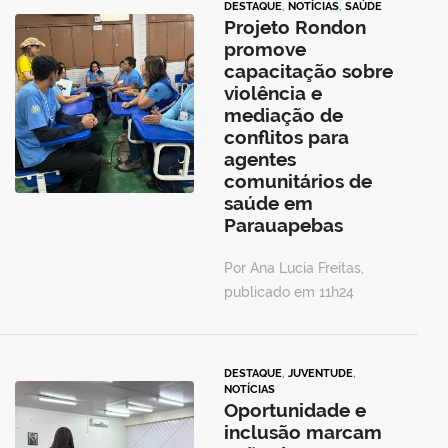
DESTAQUE
,
NOTÍCIAS
,
SAÚDE
Projeto Rondon
promove
capacitação sobre
violência e
mediação de
conflitos para
agentes
comunitários de
saúde em
Parauapebas
Por Ana Lucia Freitas,
publicado em 11h24
DESTAQUE
,
JUVENTUDE
,
NOTÍCIAS
Oportunidade e
inclusão marcam