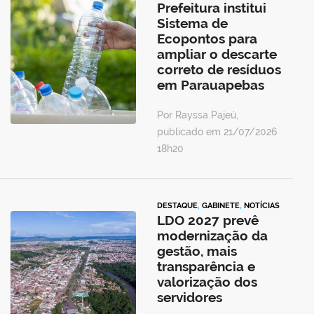
Prefeitura institui
Sistema de
Ecopontos para
ampliar o descarte
correto de resíduos
em Parauapebas
Por Rayssa Pajeú,
publicado em 21/07/2026
18h20
DESTAQUE
,
GABINETE
,
NOTÍCIAS
LDO 2027 prevê
modernização da
gestão, mais
transparência e
valorização dos
servidores