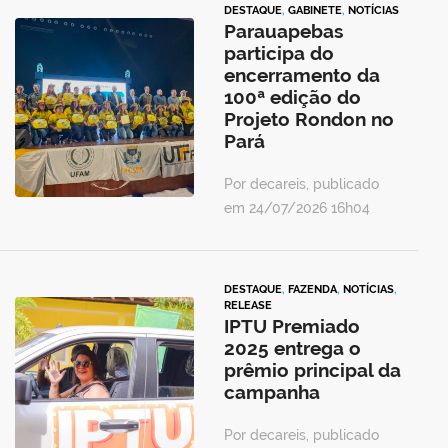
DESTAQUE
,
GABINETE
,
NOTÍCIAS
Parauapebas
participa do
encerramento da
100ª edição do
Projeto Rondon no
Pará
Por decareis, publicado
em 24/07/2026 16h04
DESTAQUE
,
FAZENDA
,
NOTÍCIAS
,
RELEASE
IPTU Premiado
2025 entrega o
prêmio principal da
campanha
Por decareis, publicado