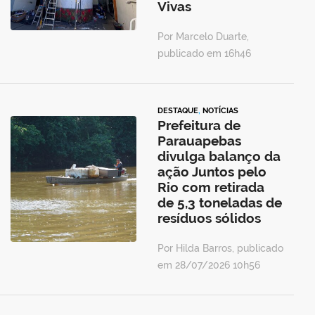
Vivas
Por Marcelo Duarte,
publicado em 16h46
DESTAQUE
,
NOTÍCIAS
Prefeitura de
Parauapebas
divulga balanço da
ação Juntos pelo
Rio com retirada
de 5,3 toneladas de
resíduos sólidos
Por Hilda Barros, publicado
em 28/07/2026 10h56