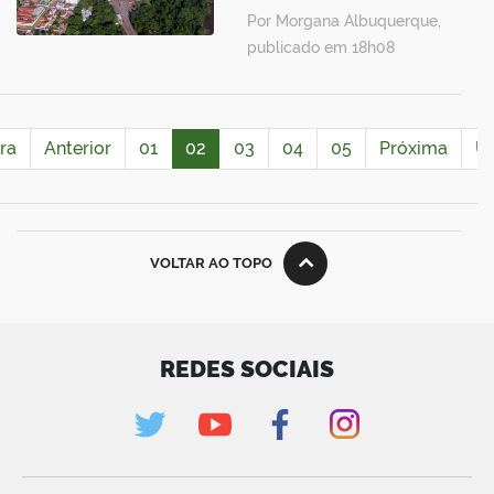
Por Morgana Albuquerque,
publicado em 18h08
ra
Anterior
01
02
03
04
05
Próxima
Úl
VOLTAR AO TOPO
REDES SOCIAIS