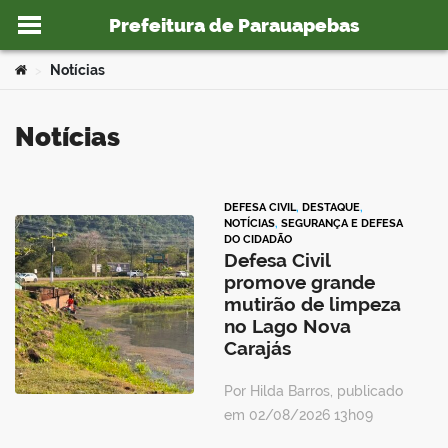
Prefeitura de Parauapebas
Ir para o conteúdo
Você está aqui:
Notícias
>
Notícias
o portal
DEFESA CIVIL
,
DESTAQUE
,
NOTÍCIAS
,
SEGURANÇA E DEFESA
DO CIDADÃO
Defesa Civil
promove grande
mutirão de limpeza
no Lago Nova
Carajás
Por Hilda Barros, publicado
em 02/08/2026 13h09