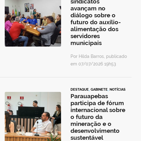
sindicatos
avançam no
diálogo sobre o
futuro do auxílio-
alimentação dos
servidores
municipais
Por Hilda Barros, publicado
em 07/07/2026 19h53
DESTAQUE
,
GABINETE
,
NOTÍCIAS
Parauapebas
participa de fórum
internacional sobre
o futuro da
mineração e o
desenvolvimento
sustentável