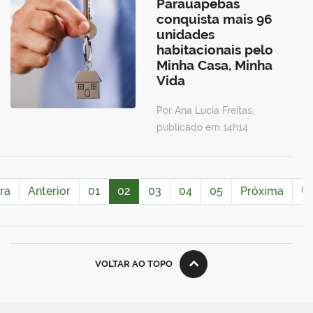
Parauapebas
conquista mais 96
unidades
habitacionais pelo
Minha Casa, Minha
Vida
Por Ana Lucia Freitas,
publicado em 14h14
ra
Anterior
01
02
03
04
05
Próxima
Úl
VOLTAR AO TOPO