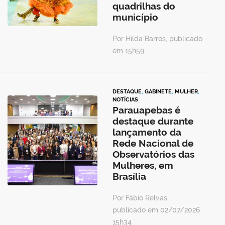
quadrilhas do
município
Por Hilda Barros, publicado
em 15h59
DESTAQUE
,
GABINETE
,
MULHER
,
NOTÍCIAS
Parauapebas é
destaque durante
lançamento da
Rede Nacional de
Observatórios das
Mulheres, em
Brasília
Por Fábio Relvas,
publicado em 02/07/2026
15h34