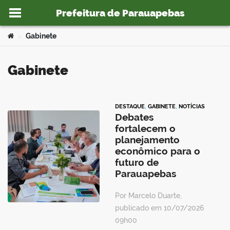
Prefeitura de Parauapebas
Ir para o conteúdo
Você está aqui:
Gabinete
>
Gabinete
o portal
DESTAQUE
,
GABINETE
,
NOTÍCIAS
Debates
fortalecem o
planejamento
econômico para o
futuro de
Parauapebas
Por Marcelo Duarte,
publicado em 10/07/2026
09h00