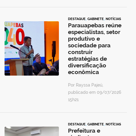
DESTAQUE
,
GABINETE
,
NOTÍCIAS
Parauapebas reúne
especialistas, setor
produtivo e
sociedade para
construir
estratégias de
diversificação
econômica
Por Rayssa Pajeú,
publicado em 09/07/2026
15h21
DESTAQUE
,
GABINETE
,
NOTÍCIAS
Prefeitura e