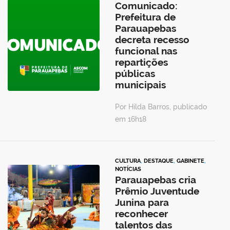
Comunicado:
Prefeitura de
Parauapebas
decreta recesso
funcional nas
repartições
públicas
municipais
Por Hilda Barros, publicado
em 16h18
CULTURA
,
DESTAQUE
,
GABINETE
,
NOTÍCIAS
Parauapebas cria
Prêmio Juventude
Junina para
reconhecer
talentos das