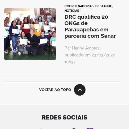
COORDENADORIAS
,
DESTAQUE
,
NOTÍCIAS
DRC qualifica 20
ONGs de
Parauapebas em
parceria com Senar
Por Hanny Amoras,
publicado em 23/03/2022
10h37
VOLTAR AO TOPO
REDES SOCIAIS