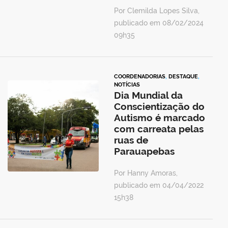
Por Clemilda Lopes Silva,
publicado em 08/02/2024
09h35
COORDENADORIAS
,
DESTAQUE
,
NOTÍCIAS
Dia Mundial da
Conscientização do
Autismo é marcado
com carreata pelas
ruas de
Parauapebas
Por Hanny Amoras,
publicado em 04/04/2022
15h38