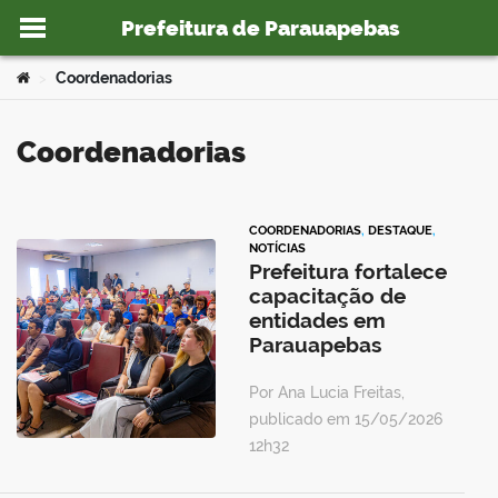
Prefeitura de Parauapebas
Ir para o conteúdo
Você está aqui:
Coordenadorias
>
Coordenadorias
o portal
COORDENADORIAS
,
DESTAQUE
,
NOTÍCIAS
Prefeitura fortalece
capacitação de
entidades em
Parauapebas
Por Ana Lucia Freitas,
publicado em 15/05/2026
12h32