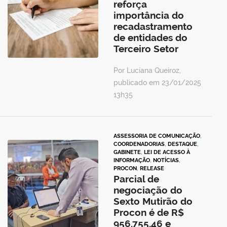
reforça
importância do
recadastramento
de entidades do
Terceiro Setor
Por Luciana Queiroz,
publicado em 23/01/2025
13h35
ASSESSORIA DE COMUNICAÇÃO
,
COORDENADORIAS
,
DESTAQUE
,
GABINETE
,
LEI DE ACESSO À
INFORMAÇÃO
,
NOTÍCIAS
,
PROCON
,
RELEASE
Parcial de
negociação do
Sexto Mutirão do
Procon é de R$
956.755,46 e