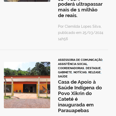
poderá ultrapassar
mais de 1 milhão
de reais.
Por Clemilda Lopes Silva,
publicado em 25/03/2024
14h56
ASSESSORIA DE COMUNICAÇÃO
,
ASSISTÊNCIA SOCIAL
,
COORDENADORIAS
,
DESTAQUE
,
GABINETE
,
NOTÍCIAS
,
RELEASE
,
SAÚDE
Casa de Apoio à
Saúde Indígena do
Povo Xikrin do
Cateté é
inaugurada em
Parauapebas