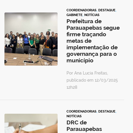
COORDENADORIAS
,
DESTAQUE
,
GABINETE
,
NOTÍCIAS
Prefeitura de
Parauapebas segue
firme traçando
metas de
implementação de
governança para o
município
Por Ana Lucia Freitas,
publicado em 12/03/2025
12h28
COORDENADORIAS
,
DESTAQUE
,
NOTÍCIAS
DRC de
Parauapebas