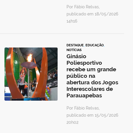
Por Fábio Relvas,
publicado em 18/05/2026
14h16
DESTAQUE
,
EDUCAÇÃO
,
NOTÍCIAS
Ginásio
Poliesportivo
recebe um grande
público na
abertura dos Jogos
Interescolares de
Parauapebas
Por Fábio Relvas,
publicado em 15/05/2026
20h02