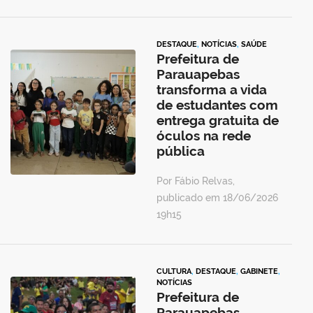
DESTAQUE
,
NOTÍCIAS
,
SAÚDE
Prefeitura de
Parauapebas
transforma a vida
de estudantes com
entrega gratuita de
óculos na rede
pública
Por Fábio Relvas,
publicado em 18/06/2026
19h15
CULTURA
,
DESTAQUE
,
GABINETE
,
NOTÍCIAS
Prefeitura de
Parauapebas