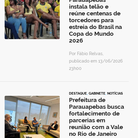
instala telão e
reúne centenas de
torcedores para
estreia do Brasil na
Copa do Mundo
2026
Por Fábio Relvas,
publicado em 13/06/2026
23h00
DESTAQUE
,
GABINETE
,
NOTÍCIAS
Prefeitura de
Parauapebas busca
fortalecimento de
parcerias em
reunião com a Vale
no Rio de Janeiro