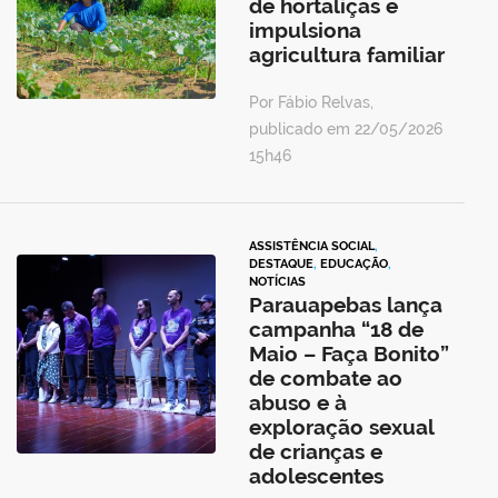
de hortaliças e
impulsiona
agricultura familiar
Por Fábio Relvas,
publicado em 22/05/2026
15h46
ASSISTÊNCIA SOCIAL
,
DESTAQUE
,
EDUCAÇÃO
,
NOTÍCIAS
Parauapebas lança
campanha “18 de
Maio – Faça Bonito”
de combate ao
abuso e à
exploração sexual
de crianças e
adolescentes