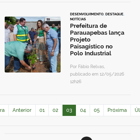
DESENVOLVIMENTO
,
DESTAQUE
,
NOTÍCIAS
Prefeitura de
Parauapebas lança
Projeto
Paisagístico no
Polo Industrial
Por Fábio Relvas,
publicado em 12/05/2026
12h26
ra
Anterior
01
02
03
04
05
Próxima
Úl