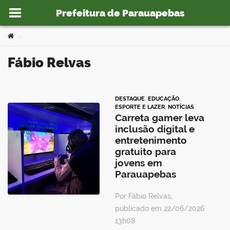
Prefeitura de Parauapebas
Ir para o conteúdo
Você está aqui:
>
Fábio Relvas
o portal
DESTAQUE
,
EDUCAÇÃO
,
ESPORTE E LAZER
,
NOTÍCIAS
Carreta gamer leva
inclusão digital e
entretenimento
gratuito para
jovens em
Parauapebas
Por Fábio Relvas,
publicado em 22/06/2026
13h08