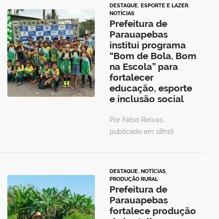
DESTAQUE
,
ESPORTE E LAZER
,
NOTÍCIAS
Prefeitura de
Parauapebas
institui programa
“Bom de Bola, Bom
na Escola” para
fortalecer
educação, esporte
e inclusão social
Por Fábio Relvas,
publicado em 18h16
DESTAQUE
,
NOTÍCIAS
,
PRODUÇÃO RURAL
Prefeitura de
Parauapebas
fortalece produção