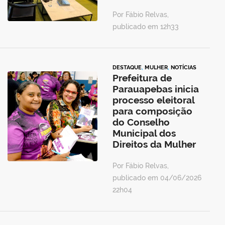
Por Fábio Relvas,
publicado em 12h33
DESTAQUE
,
MULHER
,
NOTÍCIAS
Prefeitura de
Parauapebas inicia
processo eleitoral
para composição
do Conselho
Municipal dos
Direitos da Mulher
Por Fábio Relvas,
publicado em 04/06/2026
22h04