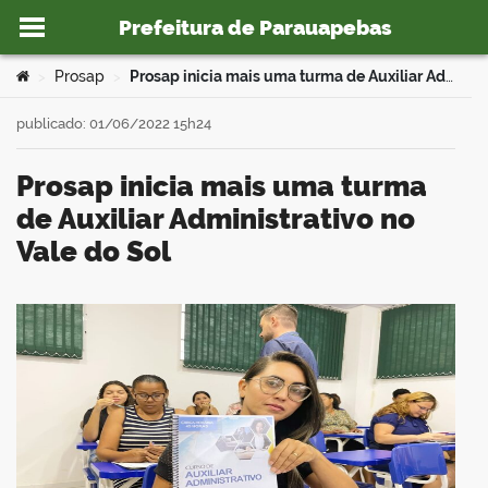
Prefeitura de Parauapebas
Ir para o conteúdo
Você está aqui:
Prosap
Prosap inicia mais uma turma de Auxiliar Administrativo no Vale do Sol
>
>
publicado: 01/06/2022 15h24
Prosap inicia mais uma turma
o portal
de Auxiliar Administrativo no
Vale do Sol
book
er