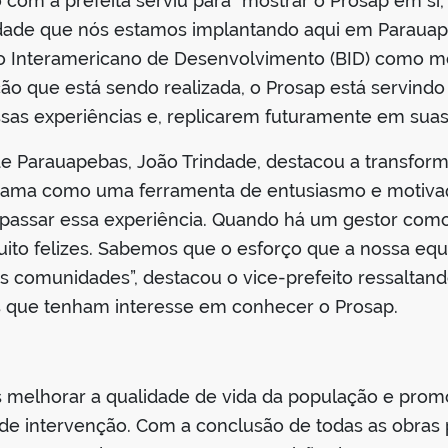
 com a prefeita serviu para “mostrar o Prosap em si, a
idade que nós estamos implantando aqui em Parauap
nco Interamericano de Desenvolvimento (BID) como m
ção que está sendo realizada, o Prosap está servindo
as experiências e, replicarem futuramente em suas 
de Parauapebas, João Trindade, destacou a transfor
grama como uma ferramenta de entusiasmo e motiva
epassar essa experiência. Quando há um gestor como
muito felizes. Sabemos que o esforço que a nossa equ
s comunidades”, destacou o vice-prefeito ressaltand
s que tenham interesse em conhecer o Prosap.
os melhorar a qualidade de vida da população e pro
de intervenção. Com a conclusão de todas as obras