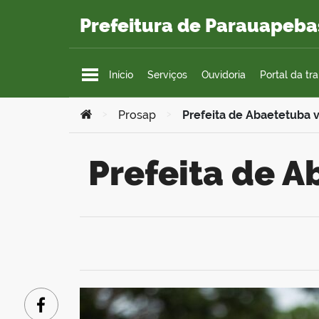
Ir para o conteúdo
Prefeitura de Parauapeba
Início
Serviços
Ouvidoria
Portal da tr
Você está aqui:
>
Prosap
>
Prefeita de Abaetetuba v
Prefeita de 
Facebook