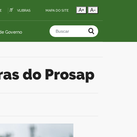
A+
A-
E
VLIBRAS
MAPA DO SITE
 de Governo
Buscar no portal
bras do Prosap