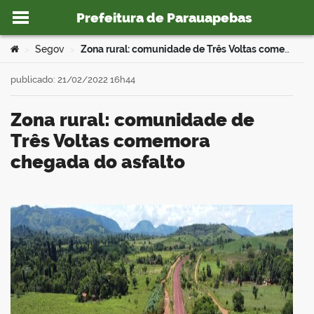
Prefeitura de Parauapebas
Ir para o conteúdo
Você está aqui:
Segov
Zona rural: comunidade de Três Voltas comemora chegada do asfalto
>
>
publicado: 21/02/2022 16h44
Zona rural: comunidade de
o portal
Três Voltas comemora
chegada do asfalto
book
er
din