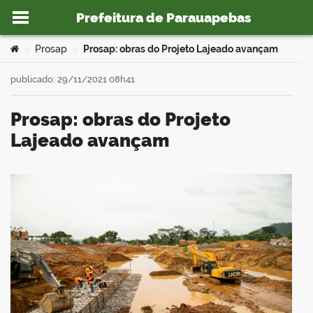
Prefeitura de Parauapebas
Ir para o conteúdo
Você está aqui:
Prosap
Prosap: obras do Projeto Lajeado avançam
>
>
publicado: 29/11/2021 08h41
Prosap: obras do Projeto
o portal
Lajeado avançam
book
er
din