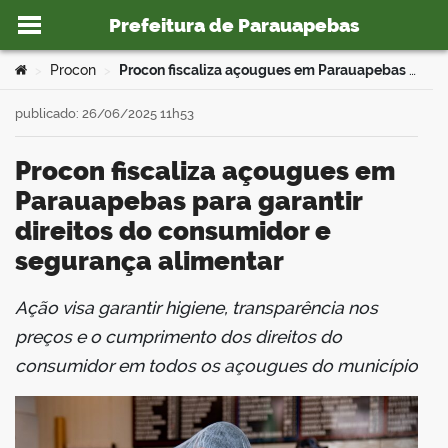
Prefeitura de Parauapebas
Ir para o conteúdo
Você está aqui:
Procon
Procon fiscaliza açougues em Parauapebas para garantir direitos do consumidor e segurança alimentar
>
>
publicado: 26/06/2025 11h53
Procon fiscaliza açougues em
o portal
Parauapebas para garantir
direitos do consumidor e
segurança alimentar
Ação visa garantir higiene, transparência nos
book
preços e o cumprimento dos direitos do
consumidor em todos os açougues do município
er