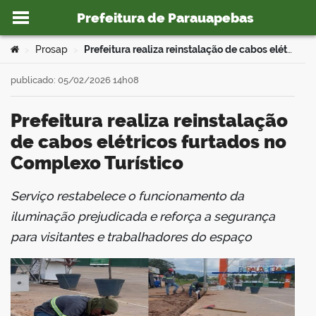
Prefeitura de Parauapebas
Ir para o conteúdo
Você está aqui:
Prosap
Prefeitura realiza reinstalação de cabos elétricos furtados no Complexo Turístico
>
>
publicado: 05/02/2026 14h08
Prefeitura realiza reinstalação
o portal
de cabos elétricos furtados no
Complexo Turístico
Serviço restabelece o funcionamento da
book
iluminação prejudicada e reforça a segurança
para visitantes e trabalhadores do espaço
er
din