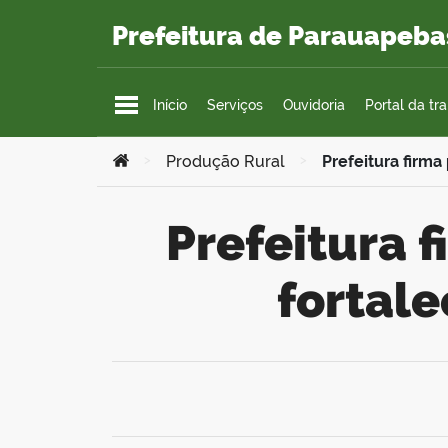
Ir para o conteúdo
Prefeitura de Parauapeba
Início
Serviços
Ouvidoria
Portal da tr
Você está aqui:
>
Produção Rural
>
Prefeitura firm
Prefeitura firma parceria com a UFRA para
fortal