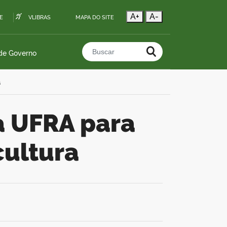
A+
A-
E
VLIBRAS
MAPA DO SITE
 de Governo
Buscar no portal
a
cultura