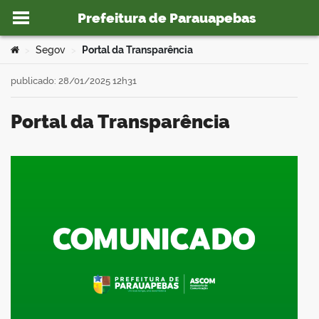
Prefeitura de Parauapebas
Ir para o conteúdo
Você está aqui:
Segov
Portal da Transparência
>
>
publicado: 28/01/2025 12h31
Portal da Transparência
o portal
book
er
din