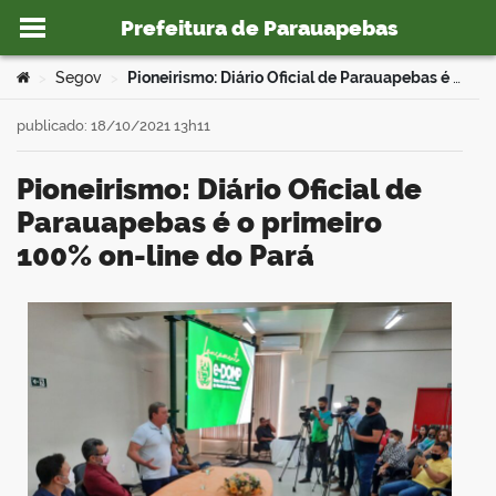
Prefeitura de Parauapebas
Ir para o conteúdo
Você está aqui:
Segov
Pioneirismo: Diário Oficial de Parauapebas é o primeiro 100% on-line do Pará
>
>
publicado: 18/10/2021 13h11
Pioneirismo: Diário Oficial de
o portal
Parauapebas é o primeiro
100% on-line do Pará
book
er
din