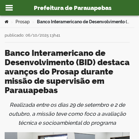
Prefeitura de Parauapebas
Ir para o conteúdo
Você está aqui:
Prosap
Banco Interamericano de Desenvolvimento (BID) destaca avanços do Prosap durante missão de supervisão em Parauapebas
>
>
publicado: 06/10/2025 13h41
Banco Interamericano de
o portal
Desenvolvimento (BID) destaca
avanços do Prosap durante
missão de supervisão em
Parauapebas
Realizada entre os dias 29 de setembro e 2 de
book
outubro, a missão teve como foco a avaliação
técnica e socioambiental do programa
er