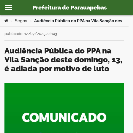
Prefeitura de Parauapebas
Ir para o conteúdo
Você está aqui:
Segov
Audiência Pública do PPA na Vila Sanção deste domingo, 13, é adiada por motivo de luto
>
>
publicado: 12/07/2025 22h43
Audiência Pública do PPA na
o portal
Vila Sanção deste domingo, 13,
é adiada por motivo de luto
book
er