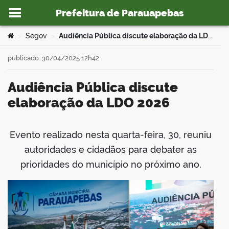
Prefeitura de Parauapebas
Ir para o conteúdo
Você está aqui:
Segov
Audiência Pública discute elaboração da LDO 2026
>
>
publicado: 30/04/2025 12h42
Audiência Pública discute
o portal
elaboração da LDO 2026
Evento realizado nesta quarta-feira, 30, reuniu
book
autoridades e cidadãos para debater as
prioridades do município no próximo ano.
er
din