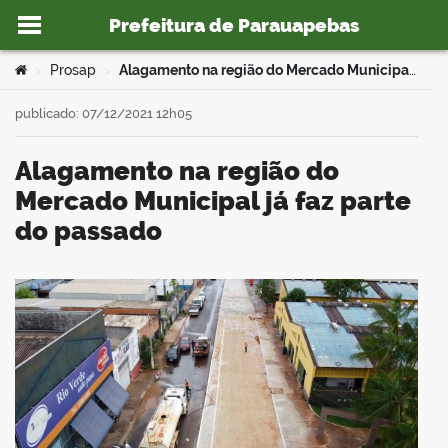
Prefeitura de Parauapebas
Ir para o conteúdo
Você está aqui:
Prosap
Alagamento na região do Mercado Municipal já faz parte do passado
>
>
publicado: 07/12/2021 12h05
Alagamento na região do
o portal
Mercado Municipal já faz parte
do passado
book
er