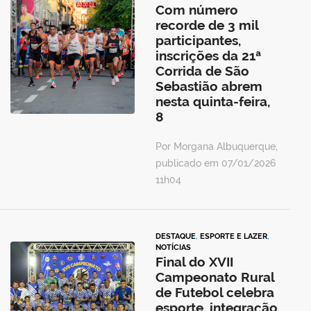
Com número
recorde de 3 mil
participantes,
inscrições da 21ª
Corrida de São
Sebastião abrem
nesta quinta-feira,
8
Por Morgana Albuquerque,
publicado em 07/01/2026
11h04
DESTAQUE
,
ESPORTE E LAZER
,
NOTÍCIAS
Final do XVII
Campeonato Rural
de Futebol celebra
esporte, integração