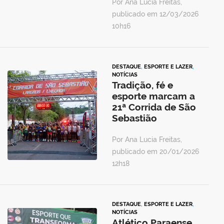
Por Ana Lucia Freitas,
publicado em 12/03/2026
10h16
DESTAQUE
,
ESPORTE E LAZER
,
NOTÍCIAS
Tradição, fé e
esporte marcam a
21ª Corrida de São
Sebastião
Por Ana Lucia Freitas,
publicado em 20/01/2026
12h18
DESTAQUE
,
ESPORTE E LAZER
,
NOTÍCIAS
Atlético Paraense