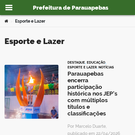
Prefeitura de Parauapebas
Ir para o conteúdo
Você está aqui:
Esporte e Lazer
>
Esporte e Lazer
o portal
DESTAQUE
,
EDUCAÇÃO
,
ESPORTE E LAZER
,
NOTÍCIAS
Parauapebas
encerra
participação
histórica nos JEP’s
com múltiplos
títulos e
classificações
Por Marcelo Duarte,
publicado em 22/04/2026