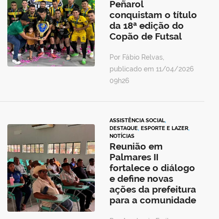
Peñarol
conquistam o título
da 18ª edição do
Copão de Futsal
Por Fábio Relvas,
publicado em 11/04/2026
09h26
ASSISTÊNCIA SOCIAL
,
DESTAQUE
,
ESPORTE E LAZER
,
NOTÍCIAS
Reunião em
Palmares II
fortalece o diálogo
e define novas
ações da prefeitura
para a comunidade