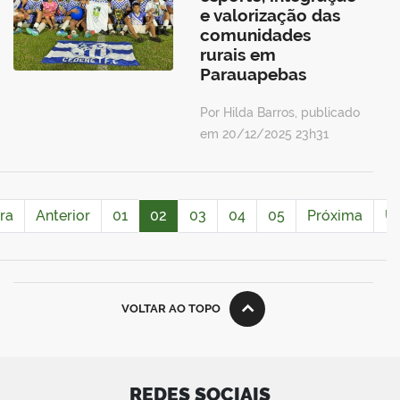
e valorização das
comunidades
rurais em
Parauapebas
Por Hilda Barros, publicado
em 20/12/2025 23h31
ra
Anterior
01
02
03
04
05
Próxima
Úl
VOLTAR AO TOPO
REDES SOCIAIS