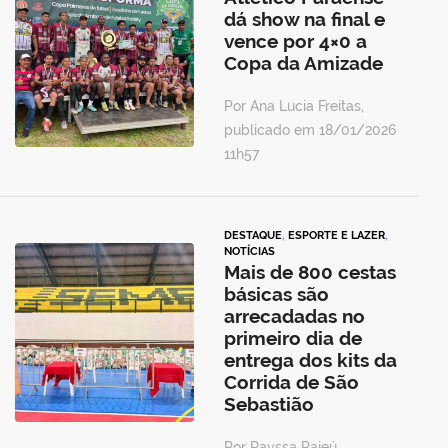
dá show na final e
vence por 4×0 a
Copa da Amizade
Por Ana Lucia Freitas,
publicado em 18/01/2026
11h57
DESTAQUE
,
ESPORTE E LAZER
,
NOTÍCIAS
Mais de 800 cestas
básicas são
arrecadadas no
primeiro dia de
entrega dos kits da
Corrida de São
Sebastião
Por Rayssa Pajeú,