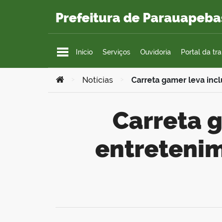
Ir para o conteúdo
Prefeitura de Parauapeba
Início
Serviços
Ouvidoria
Portal da tr
Você está aqui:
>
Notícias
>
Carreta gamer leva inc
Carreta gamer leva inclusão digital e
entretenim