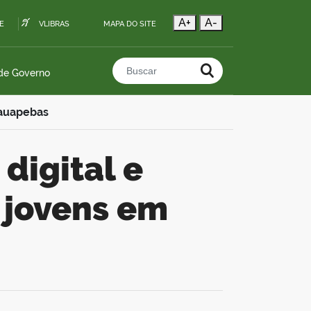
A+
A-
E
VLIBRAS
MAPA DO SITE
 de Governo
Buscar no portal
rauapebas
 jovens em