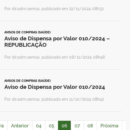
Por dir.adm.semsa, publicado em 22/11/2024 08h32
AVISOS DE COMPRAS (SAÚDE)
Aviso de Dispensa por Valor 010/2024 –
REPUBLICAÇÃO
Por dir.adm.semsa, publicado em 08/11/2024 08h48
AVISOS DE COMPRAS (SAÚDE)
Aviso de Dispensa por Valor 010/2024
Por dir.adm.semsa, publicado em 11/10/2024 08h42
ra
Anterior
04
05
06
07
08
Próxima
Ú