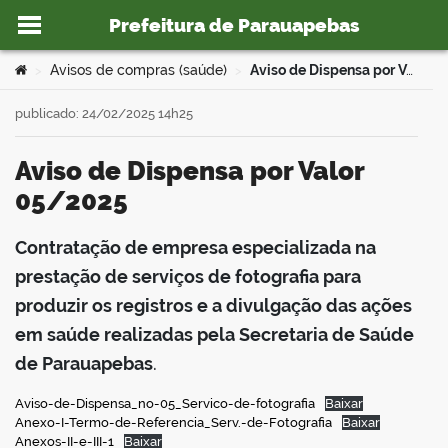
Prefeitura de Parauapebas
Ir para o conteúdo
Você está aqui:
Avisos de compras (saúde)
Aviso de Dispensa por Valor 05/2025
>
>
publicado: 24/02/2025 14h25
Aviso de Dispensa por Valor
o portal
05/2025
Contratação de empresa especializada na
book
prestação de serviços de fotografia para
produzir os registros e a divulgação das ações
em saúde realizadas pela Secretaria de Saúde
er
de Parauapebas
.
din
Aviso-de-Dispensa_no-05_Servico-de-fotografia
Baixar
Anexo-I-Termo-de-Referencia_Serv.-de-Fotografia
Baixar
Anexos-II-e-III-1
Baixar