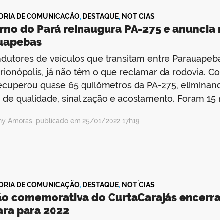
ORIA DE COMUNICAÇÃO
,
DESTAQUE
,
NOTÍCIAS
rno do Pará reinaugura PA-275 e anuncia 
uapebas
dutores de veículos que transitam entre Parauapeba
rionópolis, já não têm o que reclamar da rodovia. C
ecuperou quase 65 quilômetros da PA-275, eliminand
o de qualidade, sinalização e acostamento. Foram 15
ny Amoras, publicado em 25/01/2022 17h19
ORIA DE COMUNICAÇÃO
,
DESTAQUE
,
NOTÍCIAS
ão comemorativa do CurtaCarajás encerra
ara para 2022