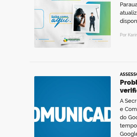
Paraua
atuali
dispon
Por Kar
ASSESS
Probl
verif
A Secr
e Comu
do Goo
tempor
Google