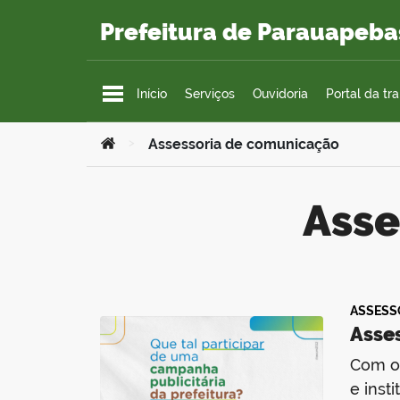
Ir para o conteúdo
Prefeitura de Parauapeba
Início
Serviços
Ouvidoria
Portal da tr
Você está aqui:
>
Assessoria de comunicação
Ass
ASSESS
Asse
Com o 
e inst