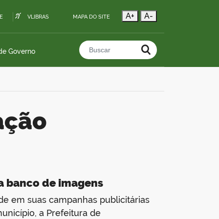
A+
A-
E
VLIBRAS
MAPA DO SITE
 de Governo
Buscar no portal
ação
ra banco de imagens
de em suas campanhas publicitárias
unicípio, a Prefeitura de