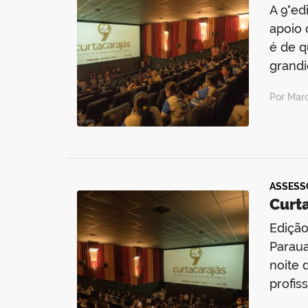
A 9°ed
apoio 
é de q
grandi
Por Mar
ASSESS
Curt
Edição
Paraua
noite 
profis