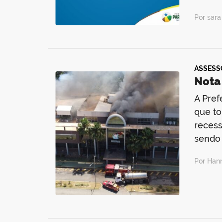
Por sar
ASSESS
Nota 
A Pref
que to
recess
sendo 
Por Han