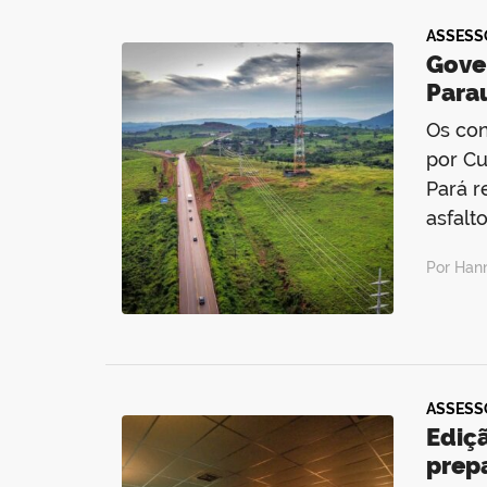
ASSESS
Gove
Para
Os con
por Cu
Pará r
asfalt
Por Han
ASSESS
Ediç
prep