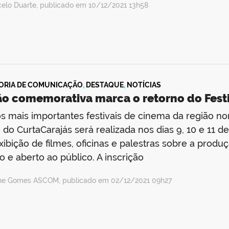
celo Duarte, publicado em 10/12/2021 13h58
ORIA DE COMUNICAÇÃO
,
DESTAQUE
,
NOTÍCIAS
ão comemorativa marca o retorno do Festi
 mais importantes festivais de cinema da região nort
 do CurtaCarajás será realizada nos dias 9, 10 e 11 
ibição de filmes, oficinas e palestras sobre a produç
to e aberto ao público. A inscrição
ine Gomes ASCOM, publicado em 02/12/2021 09h27