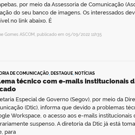
pebas, por meio da Assessoria de Comunicação (Asc
zação do seu banco de imagens. Os interessados de
ível no link abaixo. É
ine Gomes ASCOM, publicado em 05/09/2022 11h35
ORIA DE COMUNICAÇÃO
,
DESTAQUE
,
NOTÍCIAS
ema técnico com e-mails institucionais da
icado
etaria Especial de Governo (Segov), por meio da Dir
nicação (Dtic), informa que devido a problemas téc
gle Workspace, o acesso aos e-mails institucionais 
ariamente suspenso. A diretoria da Dtic já está to
, para