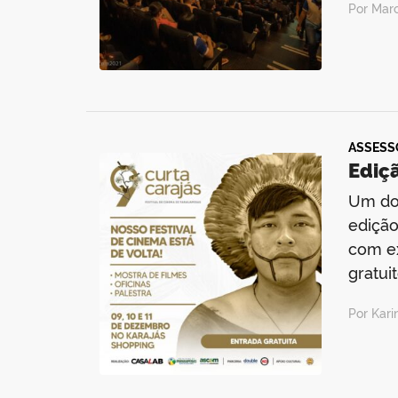
Por Mar
ASSESS
Ediç
Um dos
edição
com ex
gratui
Por Kar