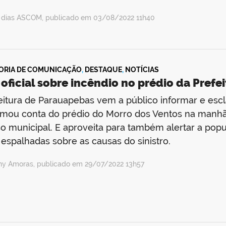
a dias ASCOM, publicado em 03/08/2022 11h40
ORIA DE COMUNICAÇÃO
,
DESTAQUE
,
NOTÍCIAS
oficial sobre incêndio no prédio da Pref
eitura de Parauapebas vem a público informar e esc
mou conta do prédio do Morro dos Ventos na manhã de
o municipal. E aproveita para também alertar a po
espalhadas sobre as causas do sinistro.
ny Amoras, publicado em 29/07/2022 13h57