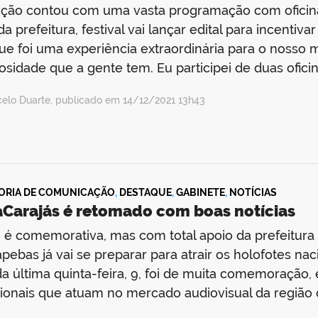
ição contou com uma vasta programação com oficina
da prefeitura, festival vai lançar edital para incenti
ue foi uma experiência extraordinária para o nosso 
osidade que a gente tem. Eu participei de duas ofici
celo Duarte, publicado em 14/12/2021 13h43
ORIA DE COMUNICAÇÃO
,
DESTAQUE
,
GABINETE
,
NOTÍCIAS
aCarajás é retomado com boas notícias
 é comemorativa, mas com total apoio da prefeitura 
pebas já vai se preparar para atrair os holofotes nac
da última quinta-feira, 9, foi de muita comemoração
sionais que atuam no mercado audiovisual da região d